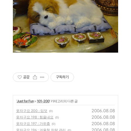
공감
구독하기
'
Just for Fun
>
101-200
' 카테고리의 다른 글
2006.08.08
웃자구요 200 : 입덧
(0)
2006.08.08
웃자구요 198 : 힘을내요
(0)
2006.08.08
웃자구요 197 : 가위춤
(0)
2006.08.08
웃자구요 196 : 겨울철 차량 관리
(0)