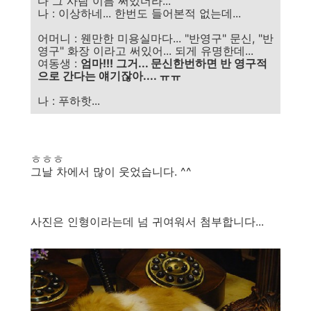
다 그 사람 이름 써있더라...
나 : 이상하네... 한번도 들어본적 없는데...
어머니 : 웬만한 미용실마다... "반영구" 문신, "반
영구" 화장 이라고 써있어... 되게 유명한데...
여동생 :
엄마!!! 그거... 문신한번하면 반 영구적
으로 간다는 얘기잖아.... ㅠㅠ
나 : 푸하핫...
ㅎㅎㅎ
그날 차에서 많이 웃었습니다. ^^
사진은 인형이라는데 넘 귀여워서 첨부합니다...