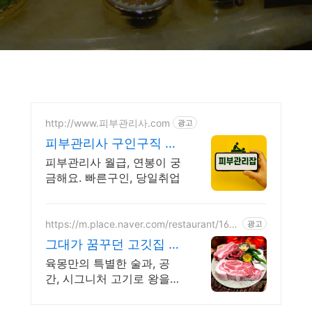
http://www.피부관리사.com
광고
피부관리사 구인구직 플
랫폼
피부관리사 월급, 연봉이 궁
금해요. 빠른구인, 당일취업
https://m.place.naver.com/restaurant/163
광고
9516083
그대가 꿈꾸던 고깃집 육
몽
육몽만의 특별한 술과, 공
간, 시그니처 고기로 왕을
모시듯 손님을 대접합니다