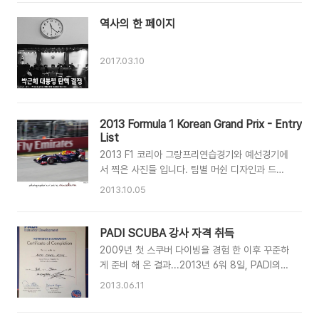
낄 수 있다.짧은 순간 내가 미소 지을 수 있었던 소
소한 이야기를 남겨본다.엘리베이터에서 나눈 대
역사의 한 페이지
화외출했다가 용무를 마치고 지하 주차장에 차를
세운 후, 엘리베이터를 타고 집으로 올라가던 순간
이었다. 엘리베이터가 1층에 도착하고 어린 여자
2017.03.10
아이가 할아버지,할머니와 함께 탔다. 아이는 아
직 유치원도 다니지 않을 것 같았다. 순수한 얼굴
과 귀여운 모습이 저절로 미소를 짓게 만들었
다. 아이에게 살짝 미소를 지어 보였다. 그러자 아
2013 Formula 1 Korean Grand Prix - Entry
이는 곧 할머니에게 상상하지 못했던 질문을 던졌
List
다.“할머니~, 모르는 사람에게 인사해도 돼요?"할
2013 F1 코리아 그랑프리연습경기와 예선경기에
머니는..
서 찍은 사진들 입니다. 팀별 머쉰 디자인과 드라
이버들 소개해 봅니다. [Infiniti Red Bull
2013.10.05
Racing] 1. Sebastian Vettel 2. Mark
Webber [Scuderia Ferrari] 3. Fernando
Alonso 4. Felipe Massa [Vodafone
PADI SCUBA 강사 자격 취득
McLaren Mercedes] 5. Jenson Button 6.
2009년 첫 스쿠버 다이빙을 경험 한 이후 꾸준하
Sergio Perez [Lotus F1 Team] 7. Kimi
게 준비 해 온 결과...2013년 6워 8일, PADI의
Raikkoen 8. Romain Grosjean [Mercedes
스쿠버 다이빙 강사 자격을 취득 당장 전업 강사로
2013.06.11
AMG Petronas F1 Team] 9. Nico Rosberg
의 전환을 고려하고 있지는 않지만, 시간이 허락되
10. Lewis Hamilton [Sauber F1 Team] 11.
는 범위 내에서 꾸준하게 다이빙 교육을 진행할 예