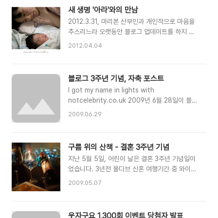
Nico Hulkenber..
정입니다.뭔가 하나 이루어서 뿌듯하군요!
새 생명 '아라'와의 만남
2012.3.31, 마리본 산부인과 개인적으로 마음을
추스리느라 오랫동안 블로그 업데이트를 하지 못
했습니다.지난 3월말일 제 여동생이 출산을 하여
2012.04.04
조카가 생겼습니다. 예정일보다 많이 늦어져서 낳
을 때 고생을 많이 했다고 하더군요.몸을 가누지
못할 정도로 지쳐있는 동생의 모습이 안쓰러웠으
블로그 3주년 기념, 자축 포스트
나 아이를 보며 미소 짓는 모습이 대견스럽더군요
I got my name in lights with
출생시간은 4시 41분분만 시 몸무게 3.52 Kg, 키
notcelebrity.co.uk 2009년 6월 28일이 블로
52.6cm 성별을 안 밝히고 올린 페이스북의 사진
그 오픈 3주년이었습니다. 깜빡하고 하루 놓쳤네
댓글은 "잘생겼다"....... ㅠㅠ장군감인데 여자 아이
2009.06.29
요. 회사라 간단히 통계 몇개만 기념으로 남겨봅니
라 대략난감이랄까요 건강하게 이쁘게 자라났으면
다. ^^ ㅁ 최근 1년간의 신규 포스트 : 266개 (총
좋겠습니다.우리 아라 (태명)에게 최고의 외삼촌이
누적 1,889) 최근 1년간 포스팅 개수가 267개로
되겠다고 다짐해봅니다
구름 위의 산책 - 결혼 3주년 기념
하루 1개 포스트도 작성하지 못했네요. 3년간 누
지난 5월 5일, 어린이 날은 결혼 3주년 기념일이
적 포스트는 총 1,890개로 다음 4년까지는
었습니다. 3년전 몰디브 신혼 여행기간 중 와이프
2,000 포스팅을 돌파할듯 합니다. ㅁ 현재 웃자
님과 약속한게 하나가 있으니 바로 결혼 3년후 몰
구요 회수 : 1,336회 올해 1,500회를 채울 수 있
2009.05.07
디브 만큼 근사한 여행지로 다시 여행을 가자는 것
을지 궁금하네요. 주말에도 포스팅을 해야 가능하
이었습니다. 그 약속을 지키기 위해 3년간 별도의
겠군요. ㅁ 총 댓글/트랙백/방명록 수 : 24,545
통장을 관리하여 여행비용을 넉넉하지는 않지만
개 / 531개 / 676개 1년간 1만개가 넘는 댓글이
웃자구요 1,300회 이벤트 당첨자 발표