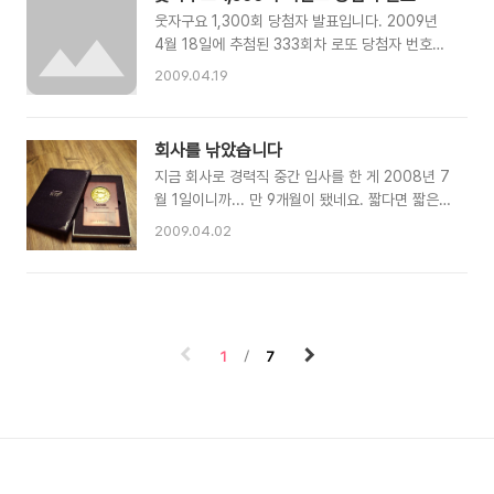
부족하지는 않을 정도로 모았고 실제 작년 중순까
추가됐고, 165개의 트랙백을..
웃자구요 1,300회 당첨자 발표입니다. 2009년
지만해도 기념 여행을 기대하고 있었습니다. 하지
4월 18일에 추첨된 333회차 로또 당첨자 번호는
만 "명박 이(MB Lee)" 가카와 만수형님의 환상적
아래와 같습니다. 5, 14, 27, 30, 39, 43 (행운번
인 환율관리 덕에 금년 여행은 잠시 뒤로 미루기로
2009.04.19
호 35) 행운번호를 제외한 로또 번호의 합은 158
했습니다. 아쉽지만 올 결혼기념일은 국내에서 기
이며 당첨자 5분은 아래와 같습니다. 축하드립니
념했구요 대신 조금 과용하여 우아하게(?) 칼질 좀
다. 디노, 윈드, 가리한남, lbjcom, 무한 참여하신
하고 왔습니다. ^^; 63빌딩 59층에 위치한 레스토
회사를 낚았습니다
현황과 당첨자, 그리고 가져가실 상품은 아래와 같
랑 "Walking On The Cloud"의 러브 와인 패키
지금 회사로 경력직 중간 입사를 한 게 2008년 7
습니다. 등수 접수순 응모자 블로그주소 응모번호
지를 예약해서..
월 1일이니까... 만 9개월이 됐네요. 짧다면 짧은
차이 응모선물 당첨세트 1 42 디노
그 기간에 회사를 낚았습니다. 지난 3월 27일,
http://830324.com/ 159 1 35142 3 2 54
2009.04.02
SHOW 미팅이라 불리는 본부 행사에서 상을 받
윈드 http://hjung.tistory.com/ 157 1
았습니다. 해당일 저는 외부기관에 직무공통 교육
12345 1 3 15 가리한남
을 받으러 자리를 비웠던지라 직접 수상하지는 못
http://kyeomstar.tistory.com/ 164 6
했고, 기념 사진도 남기지는 못했지만 금주 월요일
23451 2 4 9 l..
위 사진에 보이는 상패를 전달 받았습니다. 제가
1
7
회사를 낚았다고 한 것은... 정말 제가 이 상을 받
아도 되는 자격이 있는지에 대한 농 입니다. ^^; 저
희 회사에는 비젼과 전략 과제 달성을 위한,
'ACTION'이라는 5개의 핵심가치가 있습니다. 5
대 핵심가치 - ACTION1. 고객중심 (All for
customer) - 항상 고객입장에서 고객이 원하는