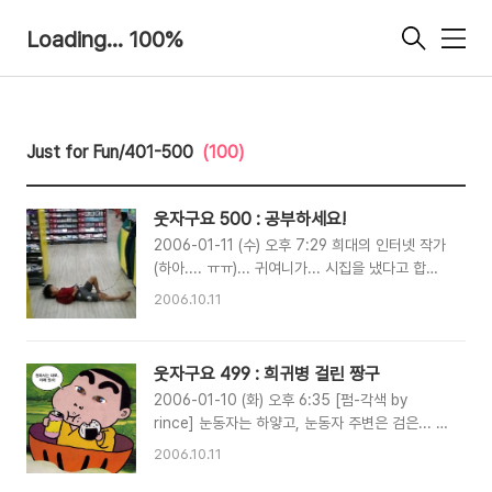
Loading... 100%
메
뉴
Just for Fun/401-500
(100)
웃자구요 500 : 공부하세요!
2006-01-11 (수) 오후 7:29 희대의 인터넷 작가
(하아.... ㅠㅠ)... 귀여니가... 시집을 냈다고 합니
다.... 시집에 실린 시를 아래 옮겨봤습니다.... 제
2006.10.11
목 : 명심해 명심해. 하루 만에 당신에게 반했다는
그 사람은 다음날 또 다른 사랑에 빠질 수 있다는
걸. 제목 : 가장 큰 거짓말 영원이란, 누구에게도
웃자구요 499 : 희귀병 걸린 짱구
허락될 수 없는 이 세상의 가장 큰 거짓말. 제목 :
2006-01-10 (화) 오후 6:35 [펌-각색 by
코스 신발 끈 더 꽉 묶어. 우리가 함께 할 코스는
rince] 눈동자는 하얗고, 눈동자 주변은 검은... 희
백미터 단거리가 아니라 마라톤이야 이 멍청아. 제
귀병에 걸린 아이가 있었으니... 바로 TV에서도
목 : 착한여자 나쁜여자 착한 여자와 이별 하면 그
2006.10.11
소개가 된... 짱구라는 아이죠... 눈동자가 하얀것
녀는 잘 지낼거야 금새 잊어버리지만 나쁜 여자와