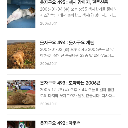
웃자구요 495 : 섹시 강아지, 권투신동
는군요... 군대에선 사랑받는것도 힘든거얌... ㅠㅠ
2006-01-04 (수) 오후 6:55 섹시한거들 좋아하
개의 해를 기념하기 위해 여전히 이어지는 개 사진
시죠? ^^; 그래서 준비한... 섹시(?) 강아지... 게슴
들... 사랑한다고 아무한테나 올라타지 말란 말이
츠레 눈동자까지도... 지대 섹시!~ 오른손은 턱을
다!!! ㅠㅠ 내 20대 순결을 돌리도... 어흑.. ~~
2006.10.11
가드하고, 왼손은 잽..잽... 권투신동... ^^
웃자구요 494 : 웃자구요 개판
2006-01-02 (월) 오후 6:45 2006년은 잘 맞
이하셨나요? 전 종로타워 33층 탑 클라우드에서
여친과 함께 새해를 맞이 했답니다. 므훗~ 눈 높
2006.10.11
이, 바로 앞에서 터지는 불꽃놀이가 인상적이더군
요... 바로~ 동해로 차를 몰아... 새해의 멋진 일출
을...보려했으나.... 흐린 날씨 때문에... 살짝 삐죽
웃자구요 493 : 도약하는 2006년
거리는 모습만 보고 왔습니다. 국도의 차량 시속이
2005-12-29 (목) 오후 7:44 오늘 메일이 금년
10km 미만으로 떨어져...올라올때 고생을 하긴 했
도의 마지막 웃자구요가 될것 같습니다. 다사다년
지만 Happy한 연말이었지요 ^^ 2006년이 개의
했던 2005년도 어느덧 저물어 가고 있습니다. 자
해다보니... 올 1월은... 웃자구요를 개판으로 만들
2006.10.11
신의 뒤도 한번 돌아보며 정리를 해야할 시기가 아
어 볼까 합니다~ 그동안 밀려있던 개 사진들 기대
닌가 싶습니다.. 더욱 도약하는 2006년을 기대하
해주세요~ ^^ Happy New Year~~!!!
며... 마무리합니다. 새해 복 많이 받으세요~~!!
웃자구요 492 : 아웃백