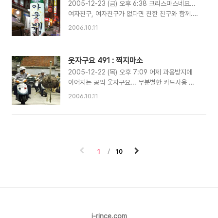
2005-12-23 (금) 오후 6:38 크리스마스네요...
여자친구, 여자친구가 없다면 친한 친구와 함께...
아웃뷁이라도 가서... 즐거운 하루들 보내시길요~
2006.10.11
2차는 조금 과하게 양주로... 땡겨보시구요... 주말
잘 보내시구 담주에 뵙지요~
웃자구요 491 : 찍지마소
2005-12-22 (목) 오후 7:09 어제 과음방지에
이어지는 공익 웃자구요... 무분별한 카드사용 자
제합시다... ^^ 2005년 정말 앞만보고 달리느
2006.10.11
라... 고생들 많으셨습니다.. 주위에... 힘들어 쓰러
진 사람은 없는지 함 둘러보자구요...
1
10
i-rince.com