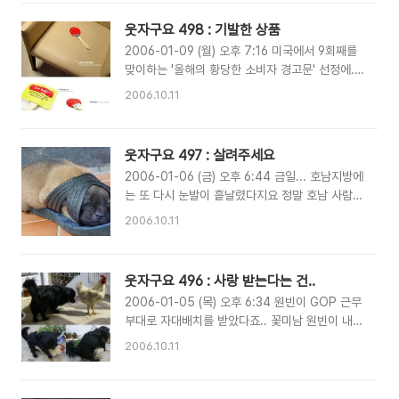
뿐 아니라... 눈썹도... 양쪽에 2개씩 총 4개군요...
이별하면 그 년은 잘 지내려나 하며 두고 두고 생
(쌍커플인가... ㅠㅠ) 이 아이가... 한 의료진(?)의
각한다 아무리 시대가 시대라지만.... 조금만 길게
웃자구요 498 : 기발한 상품
손을 거쳐 수술을 받았습니다.... 아.. 이제 눈동자
쓰면 소설이 되고, 짧게 쓰면 ..
2006-01-09 (월) 오후 7:16 미국에서 9회째를
의 색이 정상으로 돌아왔군요.... 그리고 최근.... 2
맞이하는 '올해의 황당한 소비자 경고문' 선정에..
차 성형수술을 마쳐... 완벽 정상인의 모습을 갖췄
아래의 문구들이 선정됐다고 합니다. 1위. 페인트
습니다. 눈썹도 정리했구요.... 저녁들은 드셨나
2006.10.11
제거용 히트건 (권총 모양의 열풍기) - 섭씨 538
요? 혹시 야근이라도 하신다면... 맛있는 간식이라
도의 열을 내뿜는 기계 - 이 공구를 헤어 드라이어
도 준비하세요~ 바이~
로 사용하지 마시오 2위. 부엌칼 - 절대로 떨어지
웃자구요 497 : 살려주세요
는 칼을 잡으려 시도하지 마시오 3위. 사우스캐롤
2006-01-06 (금) 오후 6:44 금일... 호남지방에
라이나 주 힐튼 헤드섬 운하지도가 그려져 있는 칵
는 또 다시 눈발이 흩날렸다지요 정말 호남 사람
테일용 종이 냅킨 - 주의: 항해에 이용하지 마시오
들... 눈이라면 지겨울듯... 공사현장 소장님도 살
감투상. 제빵용 팬 - 오븐용기는 오븐속에서 이용
2006.10.11
려달라고 외치고 있네요 ^^ 강원도 지방은 눈이 안
하고 나면 뜨거워짐 전 개인적으로 2위가 참 인상
내려서, 겨울가뭄인데... ㅠㅠ 제발 스키장에 눈좀
적이네요 ^^ 위와 같은 현상은 사소한 사고가 발생
펑펑 내려주세요 병술년을 기념하여 계속되는 강
하더라도 경고문구가 없으면, sue 할 수 있다는
웃자구요 496 : 사랑 받는다는 건..
아지 사진... 사람비위 맞춰가며 살아야하는 강아
사회적 분위기 때문에... 불필요한 법적소송문제를
2006-01-05 (목) 오후 6:34 원빈이 GOP 근무
지들도 괴롭겠지요... 그들이 택한 최후의 선택
피하..
부대로 자대배치를 받았다죠.. 꽃미남 원빈이 내무
은.... 질식사....
실에서 선임병들에게 성추행을 당하지는 않을런지
2006.10.11
ㅎㅎ 저.. 역시...나름 아름다웠던(?) 젊은 시절...
군대에서. 밤마다... 선임병들이... 올라타던 장난
이... (장난이냐? 응응?)... 아니... 악몽이 떠오르