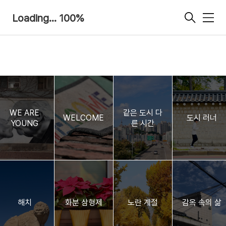
Loading... 100%
메
뉴
WE ARE
같은 도시 다
WELCOME
도시 러너
YOUNG
른 시간
해치
화분 삼형제
노란 계절
감옥 속의 삶