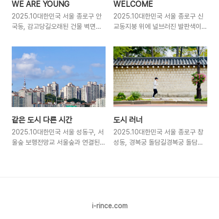
WE ARE YOUNG
WELCOME
2025.10대한민국 서울 종로구 안
2025.10대한민국 서울 종로구 신
국동, 감고당길오래된 건물 벽면을
교동지붕 위에 널브러진 발판색이
가득 채운 흑백의 그래피티가서로에
바랜 ‘WELCOME’쓰임을 마친 물
게 입을 맞추고 있는 두 노년의 얼
건이 잠시 햇빛 아래에서 휴식을 취
굴, 그리고 그 옆의 문구 WE ARE
하는 장면 같다세척 후 말리는 중인
YOUNG이 작업은 원영선 중위
지, 아니면 버려진 것인지 알 수는
(2018년 작품 복원 당시 직급)의 작
없지만, 엉성하고 무심하게 놓여 있
품이다.거칠게 갈라진 벽면과 시간
는 모습이 묘하게 감성을 자극한다
이 흘러내린 덩굴이 작품과 자연스
넌 다시 누군가를 환영할 수 있을
럽게 이어지며, 오래된 것과 젊음이
까?
라는 메시지가 묘하게 겹친다. 나이
같은 도시 다른 시간
도시 러너
의 기준은 숫자가 아니라 마음의 온
2025.10대한민국 서울 성동구, 서
2025.10대한민국 서울 종로구 창
도 아닐까노부부 벽화 (We are
울숲 보행전망교 서울숲과 연결된
성동, 경복궁 돌담길경복궁 돌담을
young)감고당길 노부부벽화는
보행전망교 위에서 바라본 풍경. 멀
따라 달린다. 돌담의 패턴처럼 호흡
2013.8월에 처음 완성되었습니다.
리 남산타워(서울타워)가 선명하게
도 일정하게 이어지고 있을까?아무
그 후 오랜 시간이 흘러 노후화로 인
보이고, 그 아래로는 층층이 쌓인 아
말 없이 담장은 길게 이어지고, 사람
해 많이 훼손되었고, 이에 종로구청
파트들이 빼곡하게 서 있다.하늘 위
은 그 옆을 조용히 통과한다
은 2018. 4월 주민들에게 사랑받
의 구름과 곧게 뻗은 강변북로 위의
고 있는 원래 모습 그대로 벽화를 복
차들이 서로 다른 속도로 움직인다.
i-rince.com
원하였습니다.원작자인 그래피티 벽
도시는 각자의 리듬으로 하루를 이