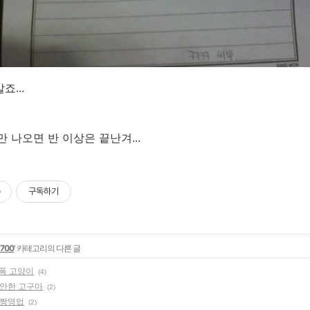
죠...
 나오면 반 이상은 끝난겨...
구독하기
-700
' 카테고리의 다른 글
조폭 고양이
(4)
 희안한 고구마
(2)
 배짱영업
(2)