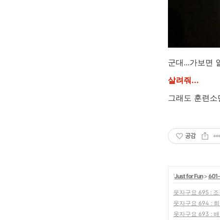
군대...가보면 알
살려줘...
그래도 훈련소만
공감
'
Just for Fun
>
601
웃자구요 695 : 
웃자구요 694 :
웃자구요 693 :