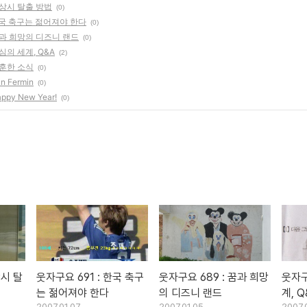
비상시 탈출 방법
(0)
 한국 축구는 젊어져야 한다
(0)
 꿈과 희망의 디즈니 랜드
(0)
동심의 세계, Q&A
(2)
훈훈한 소식
(0)
n Fermin
(0)
ppy New Year!
(0)
상시 탈
웃자구요 691 : 한국 축구
웃자구요 689 : 꿈과 희망
웃자구
는 젊어져야 한다
의 디즈니 랜드
계, Q
2007.01.07
2007.01.05
2007.