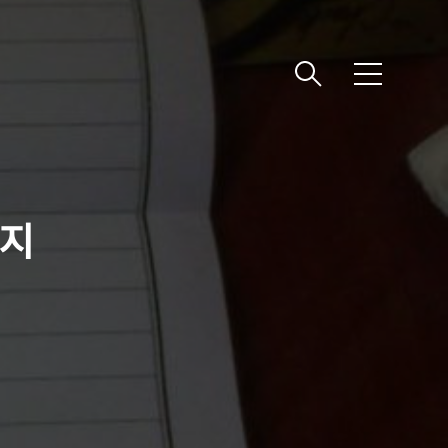
메
뉴
편지