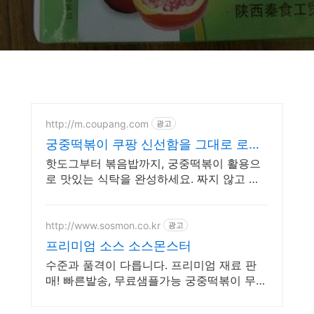
http://m.coupang.com
광고
궁중떡볶이 쿠팡 신선함을 그대로 로켓
배송
핫도그부터 볶음밥까지, 궁중떡볶이 활용으
로 맛있는 식탁을 완성하세요. 짜지 않고 부
드러운 간편식품, 쿠팡에서 신선한 맛을 경험
하세요.
http://www.sosmon.co.kr
광고
프리미엄 소스 소스몬스터
수준과 품격이 다릅니다. 프리미엄 재료 판
매! 빠른발송, 무료샘플가능 궁중떡볶이 무료
샘플 맛 보시고 결정하세요, 자신 있습니다