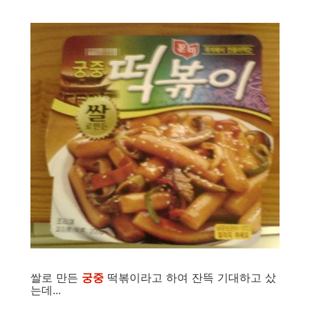
쌀로 만든
궁중
떡볶이라고 하여 잔뜩 기대하고 샀
는데...