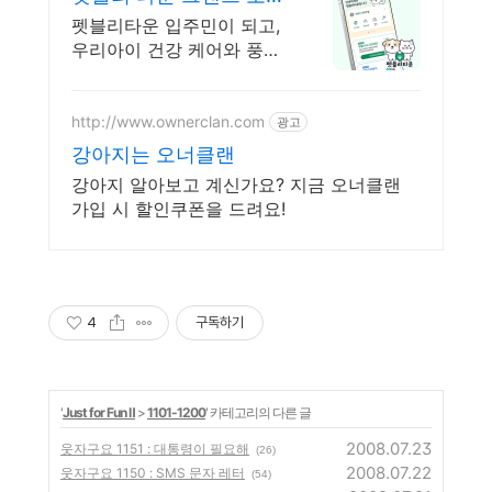
오픈 이벤트 진행 중!
펫블리타운 입주민이 되고,
우리아이 건강 케어와 풍성
한 선물까지!
http://www.ownerclan.com
광고
강아지는 오너클랜
강아지 알아보고 계신가요? 지금 오너클랜
가입 시 할인쿠폰을 드려요!
4
구독하기
'
Just for Fun Ⅱ
>
1101-1200
' 카테고리의 다른 글
2008.07.23
웃자구요 1151 : 대통령이 필요해
(26)
2008.07.22
웃자구요 1150 : SMS 문자 레터
(54)