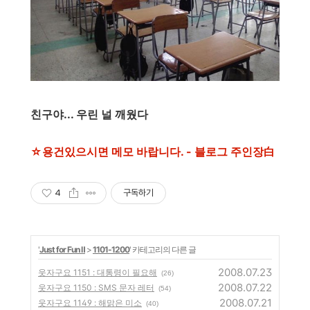
친구야... 우린 널 깨웠다
☆용건있으시면 메모 바랍니다. - 블로그 주인장白
4
구독하기
'
Just for Fun Ⅱ
>
1101-1200
' 카테고리의 다른 글
2008.07.23
웃자구요 1151 : 대통령이 필요해
(26)
2008.07.22
웃자구요 1150 : SMS 문자 레터
(54)
2008.07.21
웃자구요 1149 : 해맑은 미소
(40)