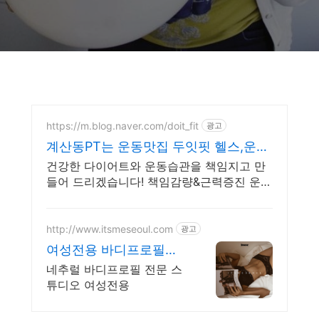
https://m.blog.naver.com/doit_fit
광고
계산동PT는 운동맛집 두잇핏 헬스,운동
복,수건,락커 무료
건강한 다이어트와 운동습관을 책임지고 만
들어 드리겠습니다! 책임감량&근력증진 운동
전문가와 안전하고 재밌게 운동해봐요!!
http://www.itsmeseoul.com
광고
여성전용 바디프로필스
튜디오
네추럴 바디프로필 전문 스
튜디오 여성전용