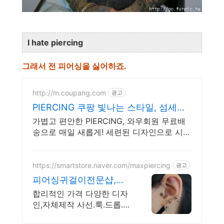
I hate piercing
그래서 전 피어싱을 싫어하죠.
http://m.coupang.com
광고
PIERCING 쿠팡 빛나는 스타일, 섬세한
커팅
가볍고 편안한 PIERCING, 와우회원 무료배
송으로 매일 새롭게! 세련된 디자인으로 시선
을 사로잡는 나만의 주얼리를 찾아보세요.
https://smartstore.naver.com/maxpiercing
광고
피어싱귀걸이전문샵,맥
스
합리적인 가격 다양한 디자
인,자체제작 사선.룩.드롭.체
인피어싱