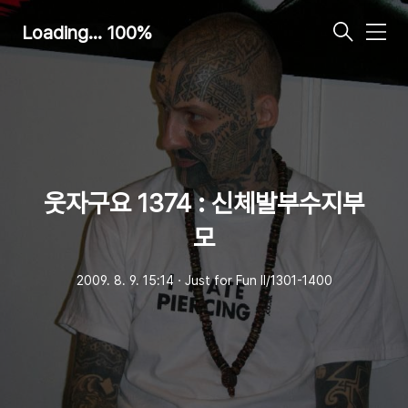
Loading... 100%
메
뉴
웃자구요 1374 : 신체발부수지부
모
2009. 8. 9. 15:14
ㆍ
Just for Fun Ⅱ/1301-1400