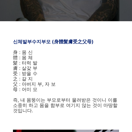
신체발부수지부모 (身體髮膚受之父母)
身 : 몸 신
體 : 몸 체
髮 : 터럭 발
膚 : 살갗 부
受 : 받을 수
之 : 갈 지
父 : 아버지 부, 자 보
母 : 어미 모
즉, 내 몸뚱이는 부모로부터 물려받은 것이니 이를
소중히 하고 몸을 함부로 여기지 않는 것이 마땅할
것입니다.