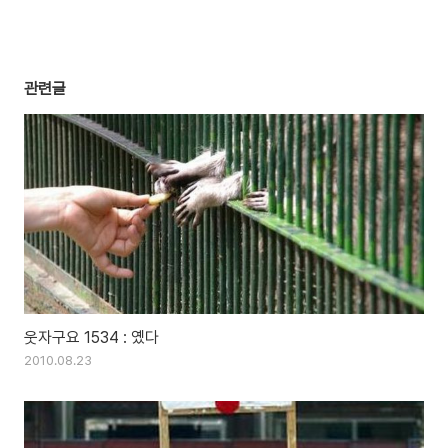
관련글
웃자구요 1534 : 옜다
2010.08.23