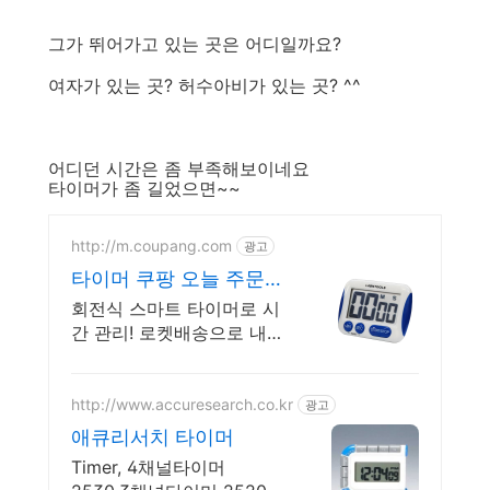
그가 뛰어가고 있는 곳은 어디일까요?
여자가 있는 곳? 허수아비가 있는 곳? ^^
어디던 시간은 좀 부족해보이네요
타이머가 좀 길었으면~~
http://m.coupang.com
광고
타이머 쿠팡 오늘 주문
내일 도착
회전식 스마트 타이머로 시
간 관리! 로켓배송으로 내일
바로 만나세요. 요리, 학습,
운동 집중력 UP! 가성비 좋
은 타이머로 일상을 효율적
http://www.accuresearch.co.kr
광고
으로!
애큐리서치 타이머
Timer, 4채널타이머