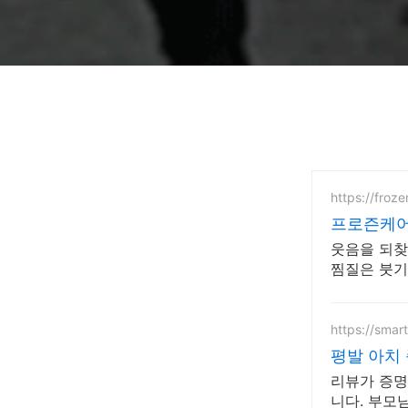
https://froze
프로즌케어
웃음을 되찾
찜질은 붓기
https://smar
평발 아치
리뷰가 증명
니다. 부모