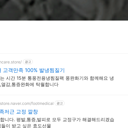
ncare.store/
광고
 고객만족 100% 발냉찜질기
는 시간 15분 통풍전용냉찜질팩 풍완화기와 함께해요 냉
,열감,통증완화에 탁월합니다
tstore.naver.com/footmedical
광고
 족저근 교정 깔창
합니다. 평발,통증,발피로 모두 교정구가 해결해드리겠습
님들이 받고 싶은 효도선물