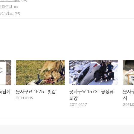
(20)
 지정주차
(8)
 노상 강도
(14)
도둑님께
웃자구요 1575 : 횟감
웃자구요 1573 : 긍정류
웃자구
2011.01.19
최강
식
2011.01.17
2011.0