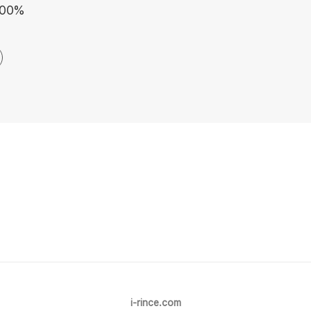
 100%
i-rince.com