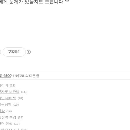
에게 문제가 있을지도 모릅니다 ^^
구독하기
01-1600
' 카테고리의 다른 글
 네이버
(22)
 빗자루 보관법
(14)
 재난 대비책
(18)
 도둑님께
(10)
 횟감
(14)
 긍정류 최강
(18)
 안면 인식
(10)
 라면 먹으려다