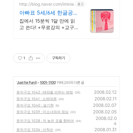
http://blog.naver.com/iminia
광고
아빠표 5세/6세 한글공
부
집에서 15분씩 1달 만에 읽
고 쓴다! +무료강의 +교구
카드 +가나다송 4곡
1
구독하기
'
Just for Fun Ⅱ
>
1001-1100
' 카테고리의 다른 글
2008.02.12
웃자구요 1042 : 태양을 피하는 방법
(38)
2008.02.11
웃자구요 1041 : 소방대원
(26)
2008.02.07
웃자구요 1040 : 설기현
(8)
2008.02.05
웃자구요 1039 : 미소녀와의 점심
(32)
2008.02.0
웃자구요 1038 : 저 높은 곳을 향하여
(34)
4
2008.01.31
웃자구요 1036 : 선착순
(28)