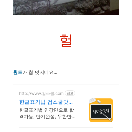
헐
훤트
가 참 멋지네요...
http://www.컴스쿨.com
광고
한글표기법 컴스쿨닷컴
당일 신청&결제시 기프
한글표기법 인강만으로 합
티콘!
격가능, 단기완성, 무한반복
전 강좌 스마트폰 학습가능