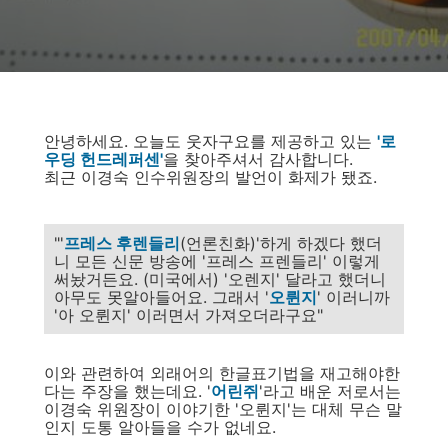
안녕하세요. 오늘도 웃자구요를 제공하고 있는
'로
우딩 헌드레퍼센'
을 찾아주셔서 감사합니다.
최근 이경숙 인수위원장의 발언이 화제가 됐죠.
"'
프레스 후렌들리
(언론친화)'하게 하겠다 했더
니 모든 신문 방송에 '프레스 프렌들리' 이렇게
써놨거든요. (미국에서) '오렌지' 달라고 했더니
아무도 못알아들어요. 그래서 '
오륀지
' 이러니까
'아 오륀지' 이러면서 가져오더라구요"
이와 관련하여 외래어의 한글표기법을 재고해야한
다는 주장을 했는데요. '
어린쥐
'라고 배운 저로서는
이경숙 위원장이 이야기한 '오륀지'는 대체 무슨 말
인지 도통 알아들을 수가 없네요.