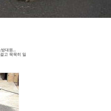
방대원...
내걸고 묵묵히 일