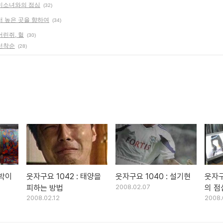
: 미소녀와의 점심
(32)
 저 높은 곳을 향하여
(34)
 어린쥐, 헐
(30)
 선착순
(28)
명박이
웃자구요 1042 : 태양을
웃자구요 1040 : 설기현
웃자구
피하는 방법
2008.02.07
의 점
2008.02.12
2008.