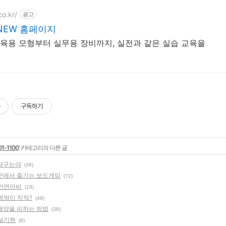
co.kr/
광고
NEW 홈페이지
육용 모형부터 실무용 장비까지, 실전과 같은 실습 교육을
구독하기
01-1100
' 카테고리의 다른 글
 작구는야
(38)
: 군에서 즐기는 보드게임
(72)
 안면마비
(18)
 명박이 치적?
(49)
: 태양을 피하는 방법
(38)
 설기현
(8)