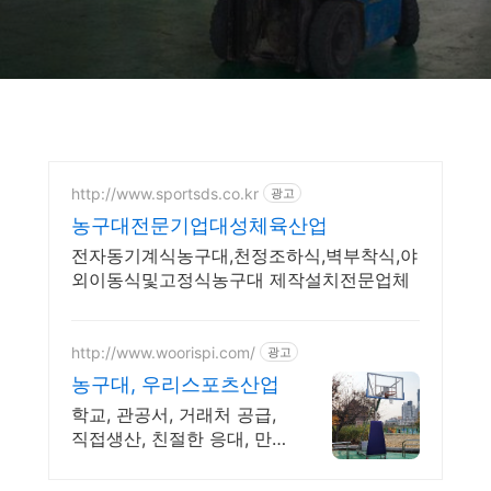
http://www.sportsds.co.kr
광고
농구대전문기업대성체육산업
전자동기계식농구대,천정조하식,벽부착식,야
외이동식및고정식농구대 제작설치전문업체
http://www.woorispi.com/
광고
농구대, 우리스포츠산업
학교, 관공서, 거래처 공급,
직접생산, 친절한 응대, 만
족도 높은품질, 안전인증