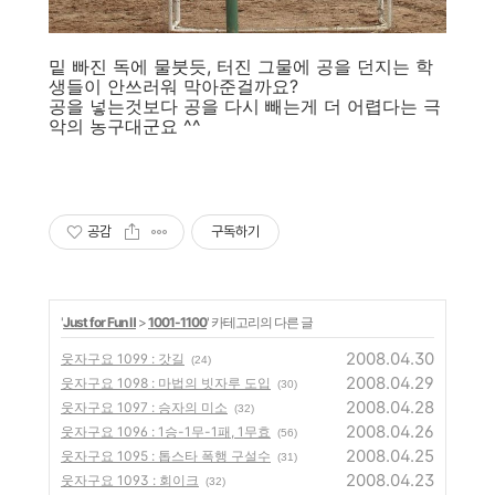
밑 빠진 독에 물붓듯, 터진 그물에 공을 던지는 학
생들이 안쓰러워 막아준걸까요?
공을 넣는것보다 공을 다시 빼는게 더 어렵다는 극
악의 농구대군요 ^^
공감
구독하기
'
Just for Fun Ⅱ
>
1001-1100
' 카테고리의 다른 글
2008.04.30
웃자구요 1099 : 갓길
(24)
2008.04.29
웃자구요 1098 : 마법의 빗자루 도입
(30)
2008.04.28
웃자구요 1097 : 승자의 미소
(32)
2008.04.26
웃자구요 1096 : 1승-1무-1패, 1무효
(56)
2008.04.25
웃자구요 1095 : 톱스타 폭행 구설수
(31)
2008.04.23
웃자구요 1093 : 회이크
(32)