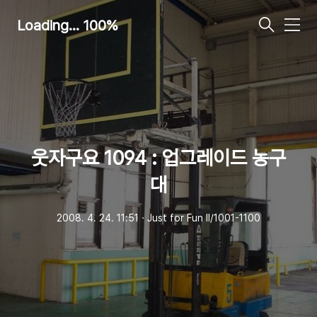
Loading... 100%
메
뉴
웃자구요 1094 : 업그레이드 농구
대
2008. 4. 24. 11:51
ㆍ
Just for Fun Ⅱ/1001-1100