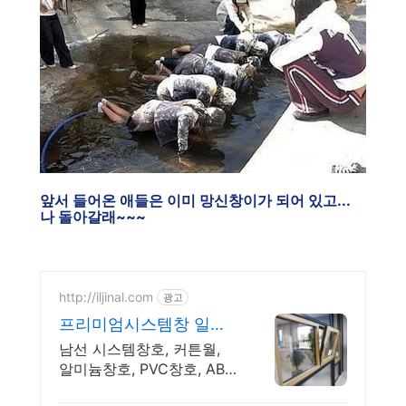
앞서 들어온 애들은 이미 망신창이가 되어 있고...
나 돌아갈래~~~
http://iljinal.com
광고
프리미엄시스템창 일진
알미늄
남선 시스템창호, 커튼월,
알미늄창호, PVC창호, ABS
도어