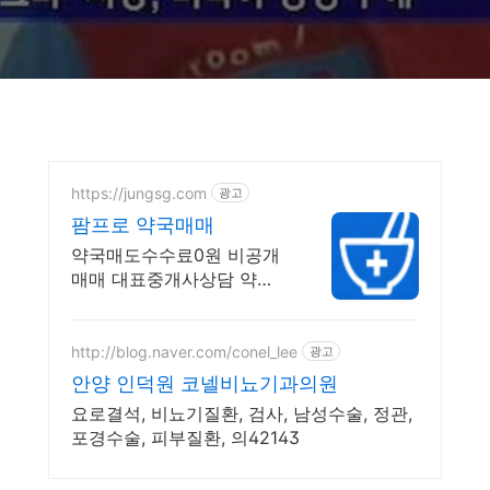
https://jungsg.com
광고
팜프로 약국매매
약국매도수수료0원 비공개
매매 대표중개사상담 약국
의원매칭 권리금상담 중대
형약국 전문
http://blog.naver.com/conel_lee
광고
안양 인덕원 코넬비뇨기과의원
요로결석, 비뇨기질환, 검사, 남성수술, 정관,
포경수술, 피부질환, 의42143