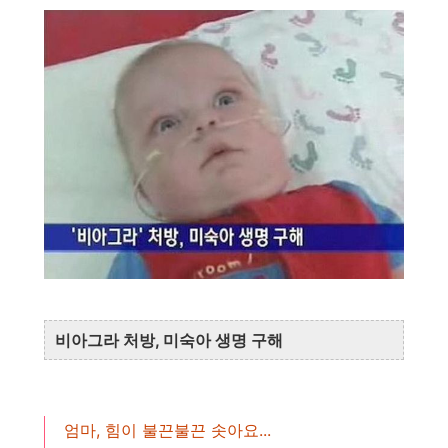
비아그라 처방, 미숙아 생명 구해
엄마, 힘이 불끈불끈 솟아요...