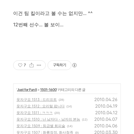
이건 팀 킬이라고 볼 수는 없지만... ^^
12번째 선수... 볼 보이...
7
구독하기
'
Just for Fun Ⅱ
>
1501-1600
' 카테고리의 다른 글
2010.04.26
웃자구요 1513 : 드리프트
(28)
2010.04.19
웃자구요 1512 : 오리털 팝니다
(14)
2010.04.12
웃자구요 1511 : ㅋㅋㅋ
(20)
2010.04.07
웃자구요 1510 : 난 남자다 - 남자의 본능
(12)
2010.04.06
웃자구요 1509 : 등급별 회피술
(14)
2010.03.30
웃자구요 1507 : 화룡점정, 화사첨족
(9)