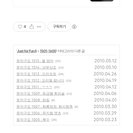
제로 간편하게! 전국 각지에
서 올라오는 전국구 최다 상
품 매일 10만 개 이상의 신
규 상품 업로드
4
구독하기
'
Just for Fun Ⅱ
>
1501-1600
' 카테고리의 다른 글
2010.05.12
웃자구요 1515 : 울 엄마
(20)
2010.05.10
웃자구요 1514 : 상부상조
(14)
2010.04.26
웃자구요 1513 : 드리프트
(28)
2010.04.19
웃자구요 1512 : 오리털 팝니다
(14)
2010.04.12
웃자구요 1511 : ㅋㅋㅋ
(20)
2010.04.06
웃자구요 1509 : 등급별 회피술
(14)
2010.04.01
웃자구요 1508 : 팀킬
(8)
2010.03.30
웃자구요 1507 : 화룡점정, 화사첨족
(9)
2010.03.29
웃자구요 1506 : 뮤지컬 캣츠
(10)
2010.03.23
웃자구요 1505 : 복수
(36)