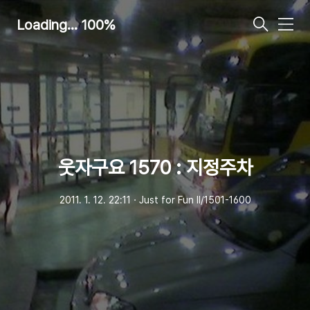
Loading... 100%
메
뉴
웃자구요 1570 : 지정주차
2011. 1. 12. 22:11
ㆍ
Just for Fun Ⅱ/1501-1600