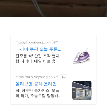
http://m.coupang.com
광고
다리미 쿠팡 오늘 주문
내일도착
잔주름 싹! 간편 조작 핸디
형 다리미. 내일 바로 옷 걱
정 끝! 매일 입는 면 티셔츠
도 새것처럼! 가벼운 휴대성
으로 언제든 깔끔하게.
https://m.oliveyoung.co.kr/
광고
올리브영 공식 온라인몰
20시 이전 주문은 오늘
딱! 하루만 특가찬스, 오늘
드림
의 특가, 오늘드림 당일배송
까지 꿀혜택 놓치지마세요!