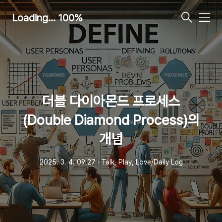
Loading... 100%
메
뉴
더블 다이아몬드 프로세스
(Double Diamond Process)의
개념
2025. 3. 4. 09:27
ㆍ
Talk, Play, Love/Daily Log