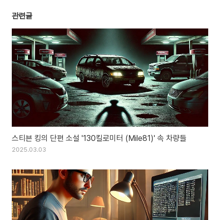
관련글
스티븐 킹의 단편 소설 '130킬로미터 (Mile81)' 속 차량들
2025.03.03