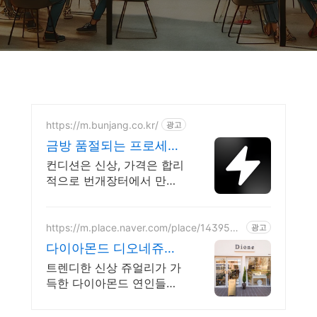
https://m.bunjang.co.kr/
광고
금방 품절되는 프로세스
국내 최대 브랜드 중고거
컨디션은 신상, 가격은 합리
래
적으로 번개장터에서 만나
보세요! 전국 각지에서 올라
오는 전국구 최다 상품 매일
10만 개 이상의 신규 상품
https://m.place.naver.com/place/1439542
광고
881
업로드
다이아몬드 디오네쥬얼
리
트렌디한 신상 쥬얼리가 가
득한 다이아몬드 연인들을
위한 커플링 전문 쥬얼리샵
과도한 추천 없이 손님의 취