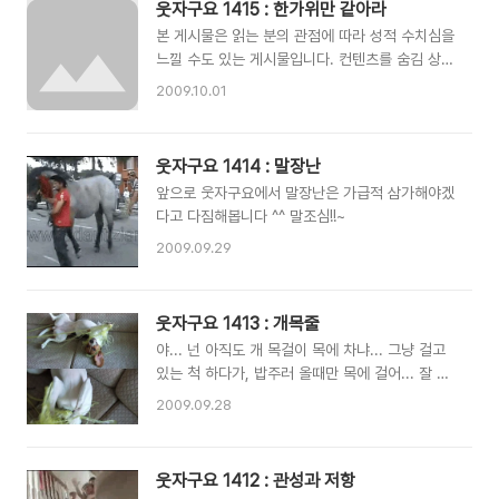
웃자구요 1415 : 한가위만 같아라
손으로 직접 파는거죠. 대한민국 대통령도 애용할
본 게시물은 읽는 분의 관점에 따라 성적 수치심을
정도의 일반화된 방법이며, 가장 시원하고 큰 만족
느낄 수도 있는 게시물입니다. 컨텐츠를 숨김 상태
감을 얻을 수 있습니다. 단점은 좀 모양 빠진다는
로 포스팅하니, 열기 전에 스스로 판단하시고 거리
정도?
2009.10.01
낌없이 보시겠다는 분만 열어보시기 바랍니다. 실
질적으로 민족 고유의 명절인 추석 연휴가 시작되
었습니다. 벌써 고향가는 길은 정체를 빚고 있다고
웃자구요 1414 : 말장난
하네요. 고향을 향해 내려가고 계신 분들은 안전
앞으로 웃자구요에서 말장난은 가급적 삼가해야겠
운전 하시구요. 우리는 추석 연휴에 이런 말을 하
다고 다짐해봅니다 ^^ 말조심!!~
곤 합니다. "더도 말고 덜도 말고 한가인만 같아
라..." 도대체 명절에 왜 이런 말을 하는 걸까요?
2009.09.29
아마도 이런 이유 아닐까요? 더 있어... 내가 너한
테 친구만이 아니라는 증거 밤새도록 대줄 수도 있
다고... ㅠㅠ (영상 위에서 오른쪽 마우스 버튼 클
웃자구요 1413 : 개목줄
릭 후 "뒤로"를 누르면 재생이 멈춥니다) 있다 끝
야... 넌 아직도 개 목걸이 목에 차냐... 그냥 걸고
나고 섹스하러 갈까? ..
있는 척 하다가, 밥주러 올때만 목에 걸어... 잘 안
된다고? 당연히 처음엔 쉽지 않지.. 평상시에 그러
2009.09.28
니까 연습해 둬... 아... 신발... 이거 잘 안되는데...
웃자구요 1412 : 관성과 저항