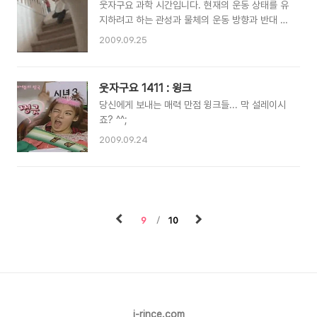
웃자구요 과학 시간입니다. 현재의 운동 상태를 유
지하려고 하는 관성과 물체의 운동 방향과 반대 방
향으로 작용하려하는 저항이 만나게 될 경우 어떤
2009.09.25
결과가 도출될까요? 세가지 실험을 통해 알아보도
록 하겠습니다. 잘 보셨나요? 우리는 위의 세가지
실험을 통해 "관성과 저항이 만날 경우, 누군가는
웃자구요 1411 : 윙크
아프다" 는 새로운 사실을 밝혀냈습니다 꼭 기억하
당신에게 보내는 매력 만점 윙크들... 막 설레이시
세요!~ ^^
죠? ^^;
2009.09.24
9
10
i-rince.com