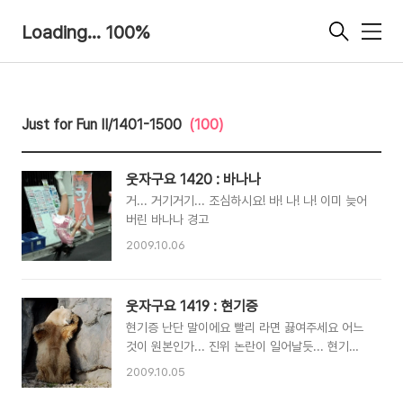
Loading... 100%
메
뉴
Just for Fun Ⅱ/1401-1500
(100)
웃자구요 1420 : 바나나
거... 거기거기... 조심하시요! 바! 나! 나! 이미 늦어
버린 바나나 경고
2009.10.06
웃자구요 1419 : 현기증
현기증 난단 말이에요 빨리 라면 끓여주세요 어느
것이 원본인가... 진위 논란이 일어날듯... 현기증
난단 말이에요 빨리 라면 끓여주세요
2009.10.05