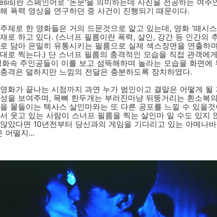
esis)란 스페인어로 '논문
'
을 의미하는데 사진을 전공하는 여주
해 폭력 영상을 연구하던 중 사건이 진행되기 때문이다.
주제로 한 영화들은 거의 드문것으로 알고 있는데, 영화 '떼시스'
재로 하고 있다. (스너프 필름이란 폭력, 살인, 강간 등 인간의 
대로 담아 은밀히 유통시키는 필름으로 실제 섹스장면을 연출하며
대로 찍는다.) 단 스너프 필름의 충격적인 모습을 직접 관객에
 영화속 주인공들이 이를 보고 섬뜩해하며 놀라는 모습을 화면에
 충격은 덜하지만 느낌의 전달은 충분하도록 장치하였다.
영화가 끝나는 시점까지 과연 누가 범인이고 결말은 어떻게 될 
구성을 보여주며, 목뼈 한두개는 부러진마냥 뒤뚱거리는 흰소복의
을 물들이는 텍사스 살인마와는 또 다른 공포를 느낄 수 있을것
서 웃고 있는 사람이 스너프 필름을 찍는 살인마 일 수도 있지 
 않았다면 10년전부터 당신과의 게임을 기다리고 있는 아메나바
어떨지...