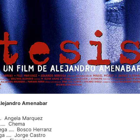
Alejandro Amenabar
... Angela Marquez
 .... Chema
ga .... Bosco Herranz
ga .... Jorge Castro