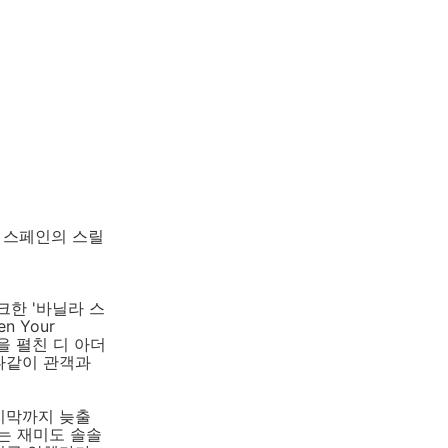
 스페인의 스릴
크한 '바닐라 스
 Your
연을 펼친 디 아더
하나같이 관객과
지막까지 늦출
는 재미도 솔솔