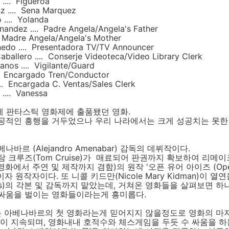
.... Figueroa
z .... Sena Marquez
 .... Yolanda
nandez .... Padre Angela/Angela's Father
.. Madre Angela/Angela's Mother
edo .... Presentadora TV/TV Announcer
aballero .... Conserje Videoteca/Video Library Clerk
anos .... Vigilante/Guard
... Encargado Tren/Conductor
... Encargada C. Ventas/Sales Clerk
 .... Vanessa
제 판타스틱 영화제에 출품됐던 영화.
공적인 흥행을 거두었으나 우리 나라에서는 크게 성공치는 못한
바르 (Alejandro Amenabar) 감독의 데뷔작이다.
 크루즈(Tom Cruise)가 매료되어 판권까지 확보하여 리메이
영화에서 주연 및 제작까지 겸함)의 원작 '오픈 유어 아이즈 (Open
독이자 원작자이다. 또 니콜 키드만(Nicole Mary Kidman)이 열
thers)의 각본 및 감독까지 맡았는데, 거쳐온 영화들을 살펴보면 
싸움을 벌이는 영화들이라는게 흥미롭다.
'는 아베나바르의 첫 영화라는게 믿어지지 않을정도로 영화의 마
이 지속되며, 영화내내 호적수와 체스게임을 두듯 수 싸움을 하