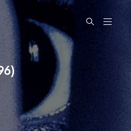
메
뉴
96)