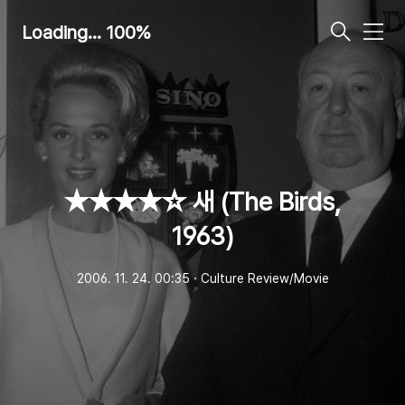
Loading... 100%
메
뉴
★★★★☆ 새 (The Birds,
1963)
2006. 11. 24. 00:35
ㆍ
Culture Review/Movie