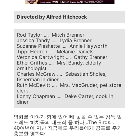
Directed by Alfred Hitchcock
Rod Taylor .... Mitch Brenner
Jessica Tandy .... Lydia Brenner
Suzanne Pleshette .... Annie Hayworth
Tippi Hedren .... Melanie Daniels
Veronica Cartwright .... Cathy Brenner
Ethel Griffies .... Mrs. Bundy, elderly
ornithologist
Charles McGraw .... Sebastian Sholes,
fisherman in diner
Ruth McDevitt .... Mrs. MacGruder, pet store
clerk
Lonny Chapman .... Deke Carter, cook in
diner
영화를 이야기 함에 있어 빼 놓을 수 없는 감독 알
프레드 히치곡의 대표작 중 하나...The Birds...
40여년이 지난 지금에도 우리들에게 공포를 주기
충분한 영화다.