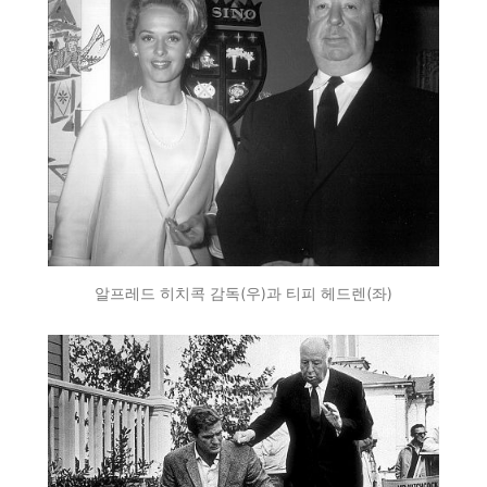
알프레드 히치콕 감독(우)과 티피 헤드렌(좌)