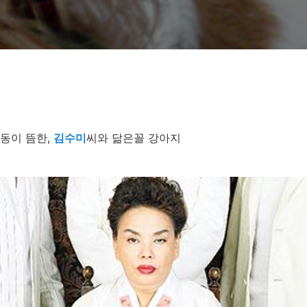
동이 뜸한,
김수미
씨와 닮은꼴 강아지