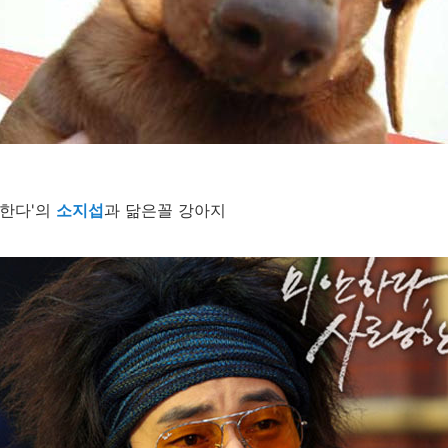
랑한다'의
소지섭
과 닮은꼴 강아지