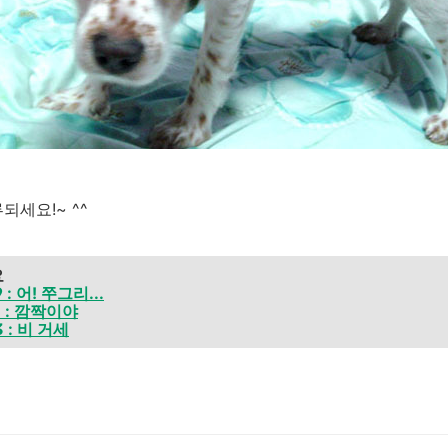
되세요!~ ^^
요
: 어! 쭈그리...
 : 깜짝이야
 : 비 거세