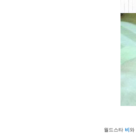
월드스타
비
와