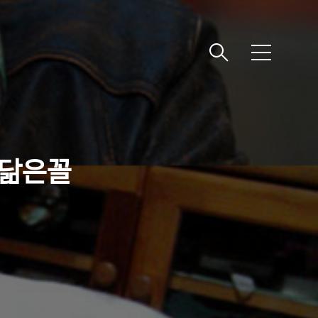
메
뉴
섭 닮은꼴