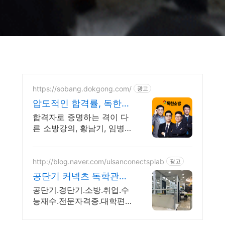
https://sobang.dokgong.com/
광고
압도적인 합격률, 독한소
방 수강생 합격률 71%
합격자로 증명하는 격이 다
른 소방강의, 황남기, 임병
주,정태화, 김남균
http://blog.naver.com/ulsanconectsplab
광고
공단기 커넥츠 독학관리
학원 철저한 합격집중관
공단기.경단기.소방.취업.수
리 프로그램
능재수.전문자격증.대학편
입.독학관리형 학원