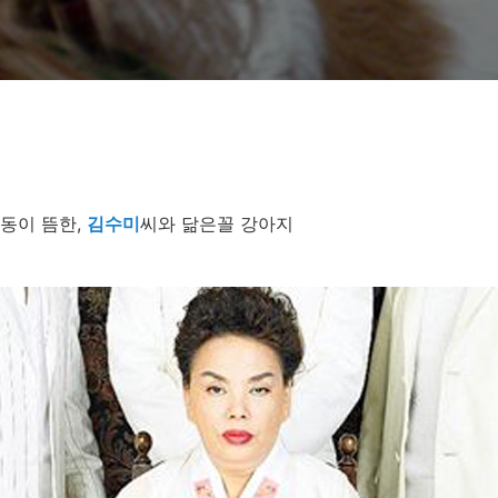
동이 뜸한,
김수미
씨와 닮은꼴 강아지