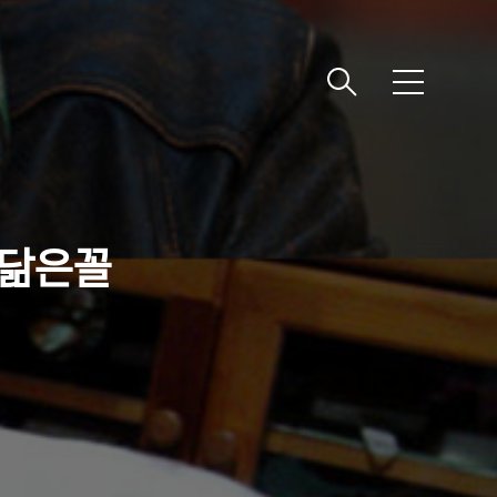
메
뉴
섭 닮은꼴