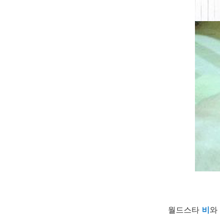
월드스타
비
와