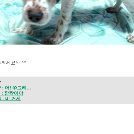
되세요!~ ^^
요
: 어! 쭈그리...
 : 깜짝이야
 : 비 거세