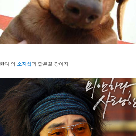
랑한다'의
소지섭
과 닮은꼴 강아지