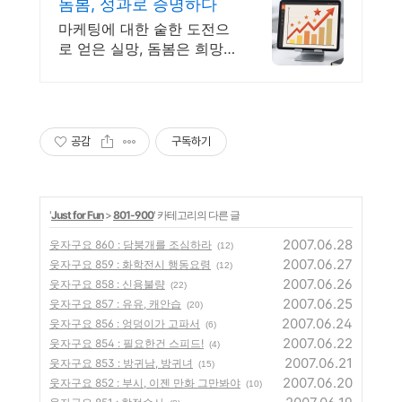
돔봄, 성과로 증명하다
마케팅에 대한 숱한 도전으
로 얻은 실망, 돔봄은 희망
으로 바꿉니다
공감
구독하기
'
Just for Fun
>
801-900
' 카테고리의 다른 글
2007.06.28
웃자구요 860 : 담붕개를 조심하라
(12)
2007.06.27
웃자구요 859 : 화학전시 행동요령
(12)
2007.06.26
웃자구요 858 : 신용불량
(22)
2007.06.25
웃자구요 857 : 유유, 캐안습
(20)
2007.06.24
웃자구요 856 : 엉덩이가 고파서
(6)
2007.06.22
웃자구요 854 : 필요한건 스피드!
(4)
2007.06.21
웃자구요 853 : 방귀남, 방귀녀
(15)
2007.06.20
웃자구요 852 : 부시, 이젠 만화 그만봐야
(10)