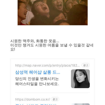
시원한 맥주와, 화통한 웃음...
이것만 챙겨도 시원한 여름을 보낼 수 있을것 같네
요!
http://map.naver.com/p/entry/place/18219
광고
59386
삼성역 헤어샵 살롱 드
프레
당신의 인생을 변화시키는
헤어스타일을 만나보세요.
https://dombom.co.kr/
광고