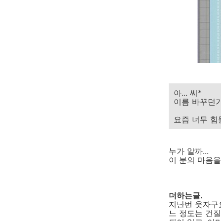
아... 씨*
이름 바꾸던가 해
요즘 너무 힘
누가 알까...
이 분의 마음을.
더하는글.
지난번 웃자구
느 정도는 건질