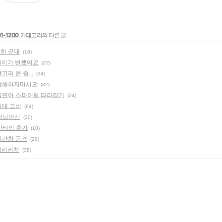
01-1200
' 카테고리의 다른 글
 강한 군대
(16)
: 아이가 변했어요
(22)
불끄러 온 줄...
(34)
: 방해하지마시오
(32)
: 김연아 스파이럴 따라잡기
(24)
 최대 고비
(64)
 러닝머신
(30)
 산타의 휴가
(10)
 시간차 공격
(20)
 캐리커처
(38)