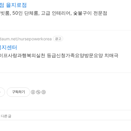
온점 을지로점
이빗룸, 50인 단체룸, 고급 인테리어, 숯불구이 전문점
.daum.net/nursepowerkorea
광고
복지센터
이프사랑과행복의실천 등급신청가족요양방문요양 치매극
구독하기
 다른 글