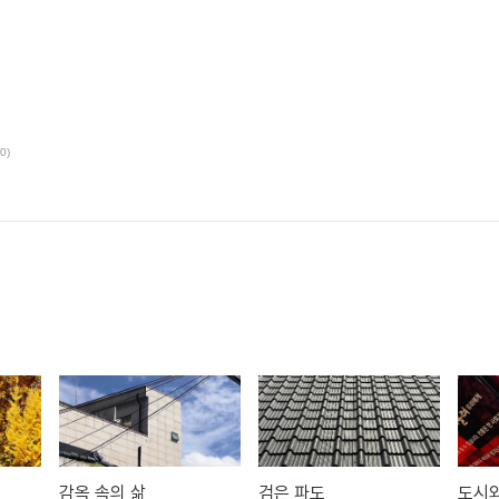
(0)
감옥 속의 삶
검은 파도
도시