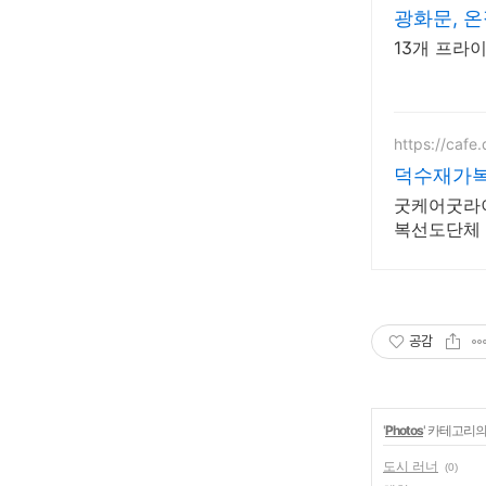
광화문, 
13개 프라
https://cafe
덕수재가
굿케어굿라
복선도단체
공감
'
Photos
' 카테고리의
도시 러너
(0)