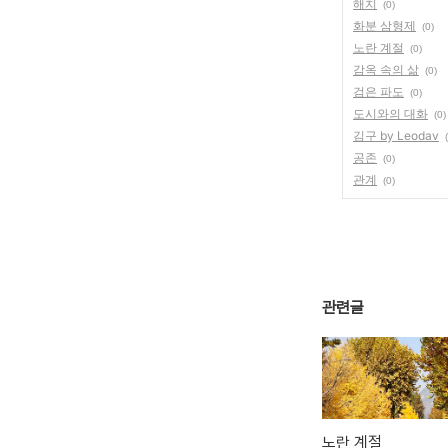
해치
(0)
화분 삼형제
(0)
노란 계절
(0)
감옥 속의 삶
(0)
검은 파도
(0)
도시와의 대화
(0)
김구 by Leodav
공존
(0)
관계
(0)
관련글
노란 계절