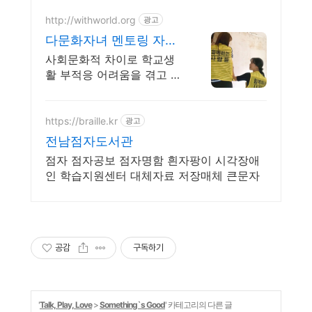
http://withworld.org
광고
다문화자녀 멘토링 자원
봉사 함께웃는세상 만들
사회문화적 차이로 학교생
기
활 부적응 어려움을 겪고 있
는 아이들의 멘토가 되어 주
세요
https://braille.kr
광고
전남점자도서관
점자 점자공보 점자명함 흰자팡이 시각장애
인 학습지원센터 대체자료 저장매체 큰문자
공감
구독하기
'
Talk, Play, Love
>
Something`s Good
' 카테고리의 다른 글