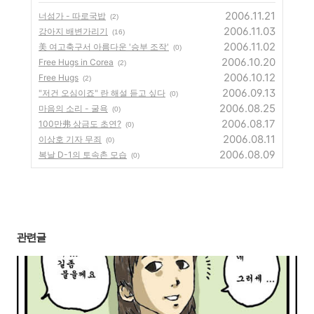
2006.11.21
너섬가 - 따로국밥
(2)
2006.11.03
강아지 배변가리기
(16)
2006.11.02
美 여고축구서 아름다운 '승부 조작'
(0)
2006.10.20
Free Hugs in Corea
(2)
2006.10.12
Free Hugs
(2)
2006.09.13
"저건 오심이죠" 란 해설 듣고 싶다
(0)
2006.08.25
마음의 소리 - 굴욕
(0)
2006.08.17
100만弗 상금도 초연?
(0)
2006.08.11
이상호 기자 무죄
(0)
2006.08.09
복날 D-1의 토속촌 모습
(0)
관련글