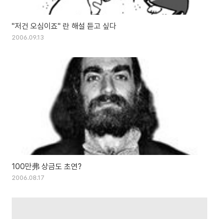
"저건 오심이죠" 란 해설 듣고 싶다
2006.09.13
100만弗 상금도 초연?
2006.08.17