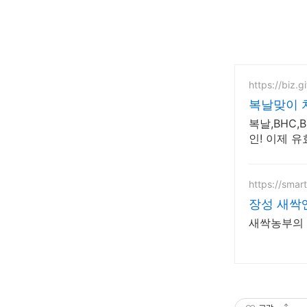
https://biz.g
복날맞이 
복날,BHC,
인! 이제 
바로 발급 
https://smar
장성 새싹
새싹농부의 