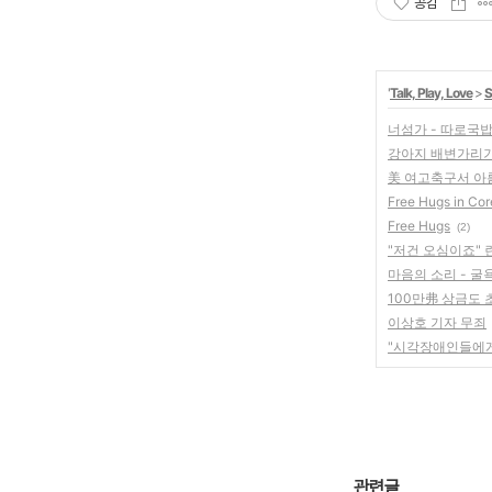
공감
'
Talk, Play, Love
>
S
너섬가 - 따로국
강아지 배변가리
美 여고축구서 아름
Free Hugs in Co
Free Hugs
(2)
"저건 오심이죠" 
마음의 소리 - 굴
100만弗 상금도 
이상호 기자 무죄
"시각장애인들에게
관련글