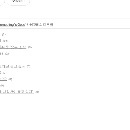
구독하기
omething`s Good
' 카테고리의 다른 글
밥
(2)
기
(16)
다운 '승부 조작'
(0)
rea
(2)
란 해설 듣고 싶다
(0)
욕
(0)
초연?
(0)
(0)
 나침반이 되고 싶다"
(0)