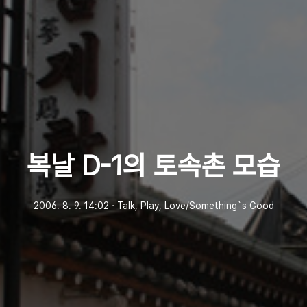
복날 D-1의 토속촌 모습
2006. 8. 9. 14:02
ㆍ
Talk, Play, Love/Something`s Good