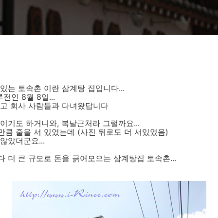
있는 토속촌 이란 삼계탕 집입니다...
전인 8월 8일...
하고 회사 사람들과 다녀왔답니다
이기도 하거니와, 복날근처라 그럴까요...
큼 줄을 서 있었는데 (사진 뒤로도 더 서있었음)
않았더군요...
 더 큰 규모로 돈을 긁어모으는 삼계탕집 토속촌...