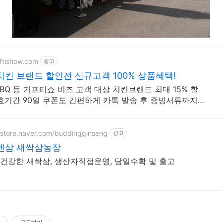
iftishow.com
광고
치킨 브랜드 할인전 신규고객 100% 상품혜택!
BBQ 등 기프티쇼 비즈 고객 대상 치킨브랜드 최대 15% 할
유효기간 90일 쿠폰도 간편하게 카톡 발송 후 증빙서류까지
가능!
tstore.naver.com/buddingginseng
광고
앤삼 새싹삼농장
건강한 새싹삼, 생산자직접운영, 당일수확 및 출고