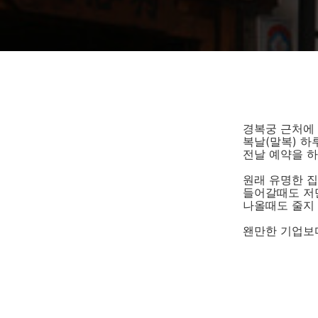
경복궁 근처에 
복날(말복) 하루
전날 예약을 
원래 유명한 집
들어갈때도 저만
나올때도 줄지 
왠만한 기업보다