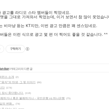
화 광고를 라디오 스타 멤버들이 찍었네요.
맷을 그대로 가져와서 찍었는데, 이거 보면서 참 많이 웃었습니
 비아냥 듣는 KT지만, 이번 광고 만큼은 꽤 센스있네요.
버들은 이런 식으로 광고 몇 편 더 찍어도 좋을 것 같습니다. ^^
구독하기
lah Blah
' 카테고리의 다른 글
퍼런스 소개
(2)
 "용자"의 탄생, 그 뒷 이야기
(66)
니다
(174)
 잠시 중단합니다.
(116)
유쾌하거나 혹은 불쾌하거나 - 국민은행 vs 하나은행
(75)
의 변화...
(74)
그 문 닫습니다