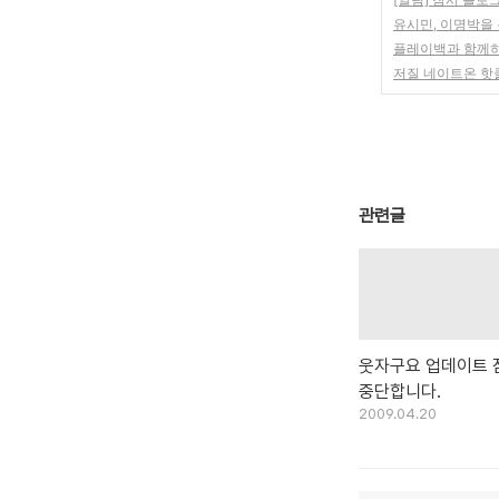
유시민, 이명박을
플레이백과 함께하
저질 네이트온 핫
관련글
웃자구요 업데이트 
중단합니다.
2009.04.20