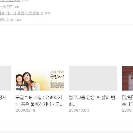
(104)
 논하다?
(36)
는 베이징 올림픽 응원놀이
(22)
클립 뉴스
(22)
잠시
구글수표 매입 : 유쾌하거
블로그를 닫은 후 삶의 변
[알림
나 혹은 불쾌하거나 - 국민
화...
습니
2009.02.18
2008.10.04
2008.
은행 vs 하나은행