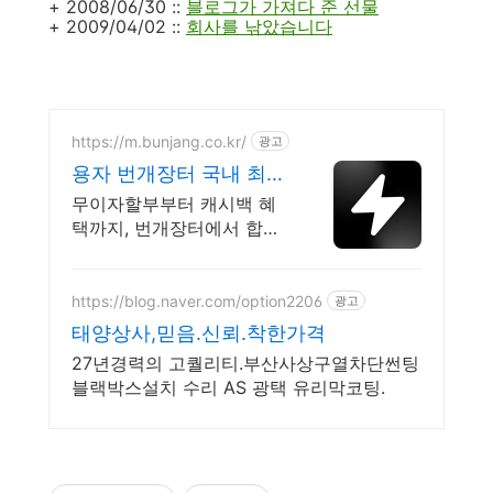
+ 2008/06/30 ::
블로그가 가져다 준 선물
+ 2009/04/02 ::
회사를 낚았습니다
https://m.bunjang.co.kr/
광고
용자 번개장터 국내 최대
브랜드 중고거래
무이자할부부터 캐시백 혜
택까지, 번개장터에서 합리
적으로 중고거래 하세요 전
국 각지에서 올라오는 전국
구 최다 상품 매일 10만 개
https://blog.naver.com/option2206
광고
이상의 신규 상품 업로드
태양상사,믿음.신뢰.착한가격
27년경력의 고퀄리티.부산사상구열차단썬팅
블랙박스설치 수리 AS 광택 유리막코팅.