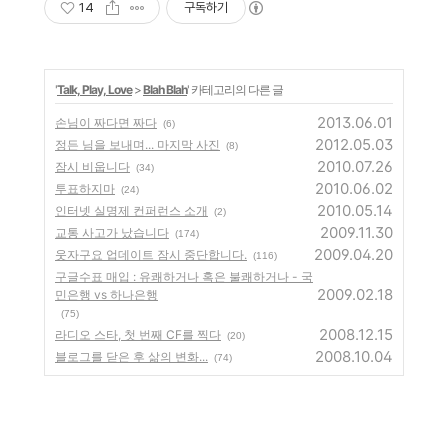
14
구독하기
'
Talk, Play, Love
>
Blah Blah
' 카테고리의 다른 글
2013.06.01
손님이 짜다면 짜다
(6)
2012.05.03
정든 님을 보내며... 마지막 사진
(8)
2010.07.26
잠시 비웁니다
(34)
2010.06.02
투표하지마
(24)
2010.05.14
인터넷 실명제 컨퍼런스 소개
(2)
2009.11.30
교통 사고가 났습니다
(174)
2009.04.20
웃자구요 업데이트 잠시 중단합니다.
(116)
구글수표 매입 : 유쾌하거나 혹은 불쾌하거나 - 국
2009.02.18
민은행 vs 하나은행
(75)
2008.12.15
라디오 스타, 첫 번째 CF를 찍다
(20)
2008.10.04
블로그를 닫은 후 삶의 변화...
(74)