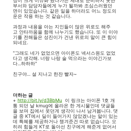
정이 크게 이슈화 됐다가는 제대로 준비하지 못한
부서와 담당자들에게 누가 될까봐 조심스러웠던
면이 있었습니다. 같은 일을 하더라도 어느 정도의
운은 작용 하는 것 같습니다.
과정과 내용을 아는 지인들이 많은 위로도 해주
고 안타까움을 함께 나누기도 했습니다. 또 이 이야
기를 전해들은 성진이가 건낸 위로의 말이 큰 힘이
되네요.
"그래도 네가 없었으면 아이폰도 넥서스원도 없었
다고 생각해. 너랑 나랑 술 먹으라는 이야긴가보
다...하하하"
친구야... 설 지나고 한잔 빨자~
더하는 글
+
http://bit.ly/d3BbMu
이 링크는 아이폰 1호 개
통 되던 날 kmug에 올라온 한 게시물인데 댓글들
을 보며 집에서 웃던게 생각이 나서 남겨봅니다. 댓
글 중 KT에서 딜이 들어가지 않았겠냐는 말이 있는
데 특혜를 제공하거나 챙겨준건 따로 없습니다. 오
히려 힘들게 KT로 돌아선 친구에게 해준게 없어서