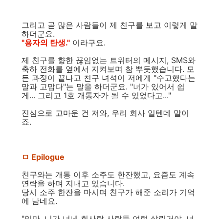
그리고 곧 많은 사람들이 제 친구를 보고 이렇게 말
하더군요.
"용자의 탄생."
이라구요.
제 친구를 향한 끊임없는 트위터의 메시지, SMS와
축하 전화를 옆에서 지켜보며 참 뿌듯했습니다. 모
든 과정이 끝나고 친구 녀석이 저에게 "수고했다는
말과 고맙다"는 말을 하더군요. "너가 있어서 쉽
게... 그리고 1호 개통자가 될 수 있었다고..."
진심으로 고마운 건 저와, 우리 회사 일텐데 말이
죠.
ㅁ Epilogue
친구와는 개통 이후 소주도 한잔했고, 요즘도 계속
연락을 하며 지내고 있습니다.
당시 소주 한잔을 마시며 친구가 해준 소리가 기억
에 남네요.
"임마, 니가 너네 회사랑 사람들 여럿 살린거야. 너