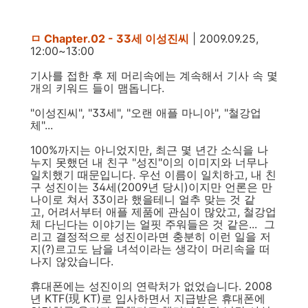
ㅁ Chapter.02 - 33세 이성진씨
| 2009.09.25,
12:00~13:00
기사를 접한 후 제 머리속에는 계속해서 기사 속 몇
개의 키워드 들이 맴돕니다.
"이성진씨", "33세", "오랜 애플 마니아", "철강업
체"...
100%까지는 아니었지만, 최근 몇 년간 소식을 나
누지 못했던 내 친구 "성진"이의 이미지와 너무나
일치했기 때문입니다. 우선 이름이 일치하고, 내 친
구 성진이는 34세(2009년 당시)이지만 언론은 만
나이로 쳐서 33이라 했을테니 얼추 맞는 것 같
고, 어려서부터 애플 제품에 관심이 많았고, 철강업
체 다닌다는 이야기는 얼핏 주워들은 것 같은... 그
리고 결정적으로 성진이라면 충분히 이런 일을 저
지(?)르고도 남을 녀석이라는 생각이 머리속을 떠
나지 않았습니다.
휴대폰에는 성진이의 연락처가 없었습니다. 2008
년 KTF(現 KT)로 입사하면서 지급받은 휴대폰에