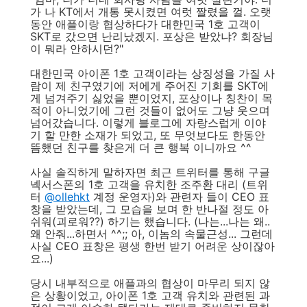
가 나 KT에서 개통 못시켰면 여럿 짤렸을 껄. 오랫
동안 애플이랑 협상하다가 대한민국 1호 고객이
SKT로 갔으면 난리났겠지. 포상은 받았냐? 회장님
이 뭐라 안하시던?"
대한민국 아이폰 1호 고객이라는 상징성을 가질 사
람이 제 친구였기에 저에게 주어진 기회를 SKT에
게 넘겨주기 싫었을 뿐이었지, 포상이나 칭찬이 목
적이 아니었기에 그런 것들이 없어도 그냥 웃으며
넘어갔습니다. 이렇게 블로그에 자랑스럽게 이야
기 할 만한 소재가 되었고, 또 무엇보다도 한동안
뜸했던 친구를 찾은게 더 큰 행복 이니까요 ^^
사실 솔직하게 말하자면 최근 트위터를 통해 구글
넥서스폰의 1호 고객을 유치한 조주환 대리 (트위
터
@ollehkt
계정 운영자)와 관련자 들이 CEO 표
창을 받았는데, 그 모습을 보며 한 반나절 정도 아
쉬워(괴로워??) 하기는 했습니다. (나는...나는 왜..
왜 안줘...하면서 ^^;; 아, 이놈의 속물근성... 그런데
사실 CEO 표창은 평생 한번 받기 어려운 상이잖아
요...)
당시 내부적으로 애플과의 협상이 마무리 되지 않
은 상황이었고, 아이폰 1호 고객 유치와 관련된 과