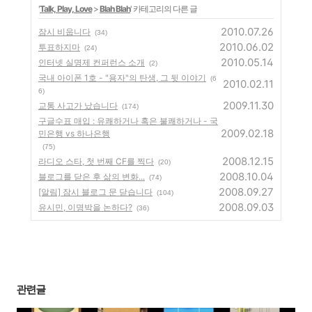
'
Talk, Play, Love
>
Blah Blah
' 카테고리의 다른 글
2010.07.26
잠시 비웁니다
(34)
2010.06.02
투표하지마
(24)
2010.05.14
인터넷 실명제 컨퍼런스 소개
(2)
국내 아이폰 1호 - "용자"의 탄생, 그 뒷 이야기
(6
2010.02.11
6)
2009.11.30
교통 사고가 났습니다
(174)
구글수표 매입 : 유쾌하거나 혹은 불쾌하거나 - 국
2009.02.18
민은행 vs 하나은행
(75)
2008.12.15
라디오 스타, 첫 번째 CF를 찍다
(20)
2008.10.04
블로그를 닫은 후 삶의 변화...
(74)
2008.09.27
[알림] 잠시 블로그 문 닫습니다
(104)
2008.09.03
유시민, 이명박을 논하다?
(36)
관련글