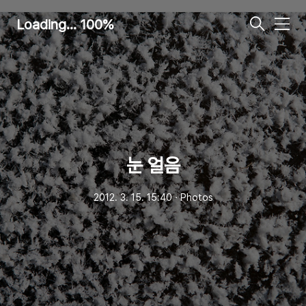
Loading... 100%
메
뉴
눈 얼음
2012. 3. 15. 15:40
ㆍ
Photos