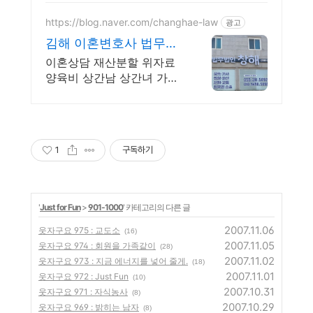
https://blog.naver.com/changhae-law
광고
김해 이혼변호사 법무법
인창해 혼자서는 어려운
이혼상담 재산분할 위자료
이혼
양육비 상간남 상간녀 가정
폭력 황혼이혼 사실혼 국제
이혼 힘든 시간 혼자 앓지
마세요. 더 나은 미래를 위
해, 법무법인 창해가 도와드
1
구독하기
립니다
'
Just for Fun
>
901-1000
' 카테고리의 다른 글
2007.11.06
웃자구요 975 : 교도소
(16)
2007.11.05
웃자구요 974 : 회원을 가족같이
(28)
2007.11.02
웃자구요 973 : 지금 에너지를 넣어 줄게.
(18)
2007.11.01
웃자구요 972 : Just Fun
(10)
2007.10.31
웃자구요 971 : 자식농사
(8)
2007.10.29
웃자구요 969 : 밝히는 남자
(8)