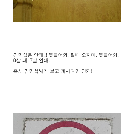
김민섭은 안돼!!! 못들어와, 절때 오지마. 못들어와.
8살 돼! 7살 안돼!
혹시 김민섭씨가 보고 계시다면 안돼!