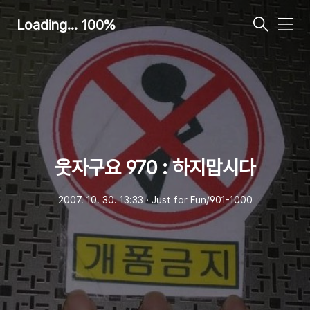
Loading... 100%
메
뉴
웃자구요 970 : 하지맙시다
2007. 10. 30. 13:33
ㆍ
Just for Fun/901-1000