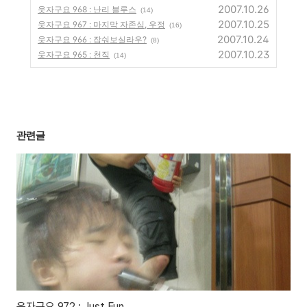
2007.10.26
웃자구요 968 : 난리 블루스
(14)
2007.10.25
웃자구요 967 : 마지막 자존심, 우정
(16)
2007.10.24
웃자구요 966 : 잡숴보실라우?
(8)
2007.10.23
웃자구요 965 : 천직
(14)
관련글
웃자구요 972 : Just Fun