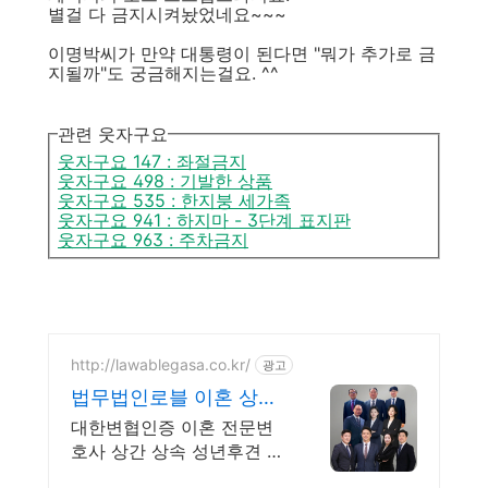
별걸 다 금지시켜놨었네요~~~
이명박씨가 만약 대통령이 된다면 "뭐가 추가로 금
지될까"도 궁금해지는걸요. ^^
관련 웃자구요
웃자구요 147 : 좌절금지
웃자구요 498 : 기발한 상품
웃자구요 535 : 한지붕 세가족
웃자구요 941 : 하지마 - 3단계 표지판
웃자구요 963 : 주차금지
http://lawablegasa.co.kr/
광고
법무법인로블 이혼 상속
전문
대한변협인증 이혼 전문변
호사 상간 상속 성년후견 친
생자관계 전담팀운영