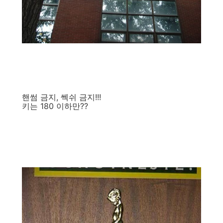
핸썸 금지, 쎅쉬 금지!!!
키는 180 이하만??