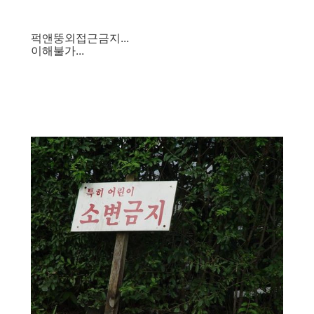
퍽앤뚱외접근금지...
이해불가...