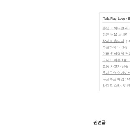
'
Talk, Play, Love
>
B
손님이 짜다면 짜
정든 님을 보내며.
잠시 비웁니다
(34
투표하지마
(24)
인터넷 실명제 컨
국내 아이폰 1호 -
교통 사고가 났습
웃자구요 업데이트
구글수표 매입 : 
라디오 스타, 첫 
관련글