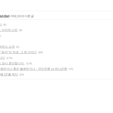
lah Blah
' 카테고리의 다른 글
다
(6)
.. 마지막 사진
(8)
)
퍼런스 소개
(2)
 "용자"의 탄생, 그 뒷 이야기
(66)
니다
(174)
 잠시 중단합니다.
(116)
유쾌하거나 혹은 불쾌하거나 - 국민은행 vs 하나은행
(75)
번째 CF를 찍다
(20)