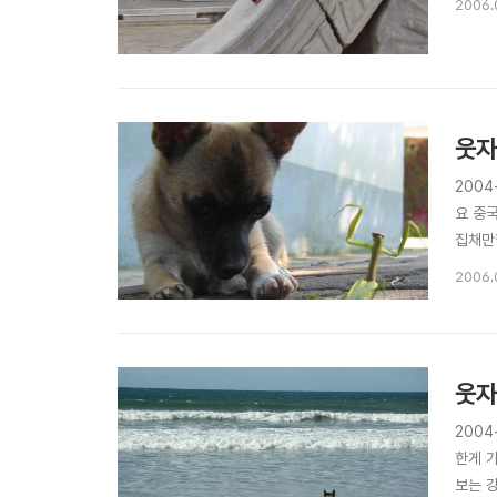
2006.
웃자
2004
요 중국
집채만
2006.
웃자
2004
한게 
보는 