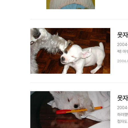
웃자
2004
퍽! 마
2006.
웃자
2004
하려했
첨자도