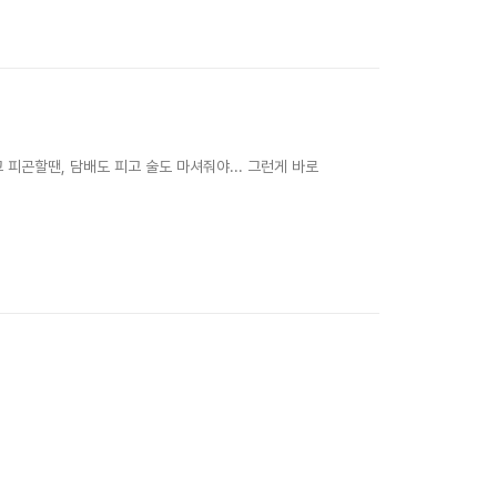
사람도 제 각기 자는 폼이 다릅니다... 이 강아지도 상당
. 공부... 정말 재미없죠.....
고 피곤할땐, 담배도 피고 술도 마셔줘야... 그런게 바로