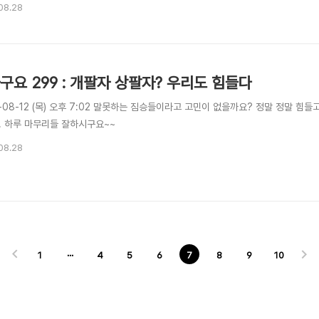
. 300회 웃자구요는 어제에 이어 강아지 사진으로 구성해볼까 합니다. 여러장으로~ 
08.28
한 자세의 취침자세를 갖고 있습니다... 언뜻 보면 죽은게 아닐까 싶은 생각도 듭니다만..
구요 299 : 개팔자 상팔자? 우리도 힘들다
-08-12 (목) 오후 7:02 말못하는 짐승들이라고 고민이 없을까요? 정말 정말 힘들
.. 하루 마무리들 잘하시구요~~
08.28
1
···
4
5
6
7
8
9
10