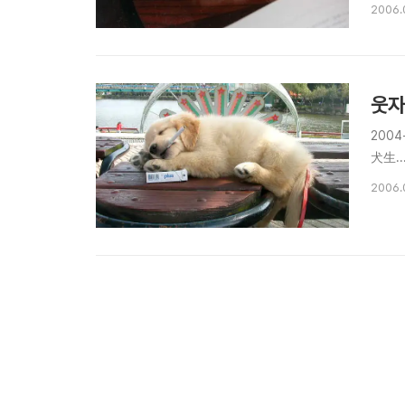
입니다
2006.
히 독특
웃자
2004
犬生.
2006.