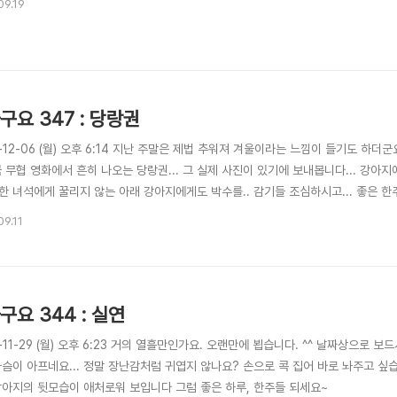
09.19
구요 347 : 당랑권
-12-06 (월) 오후 6:14 지난 주말은 제법 추워져 겨울이라는 느낌이 들기도 하더군
 무협 영화에서 흔히 나오는 당랑권... 그 실제 사진이 있기에 보내봅니다... 강아지
한 녀석에게 꿀리지 않는 아래 강아지에게도 박수를.. 감기들 조심하시고... 좋은 한
09.11
구요 344 : 실연
-11-29 (월) 오후 6:23 거의 열흘만인가요. 오랜만에 뵙습니다. ^^ 날짜상으로 
가슴이 아프네요... 정말 장난감처럼 귀엽지 않나요? 손으로 콕 집어 바로 놔주고 싶
강아지의 뒷모습이 애처로워 보입니다 그럼 좋은 하루, 한주들 되세요~