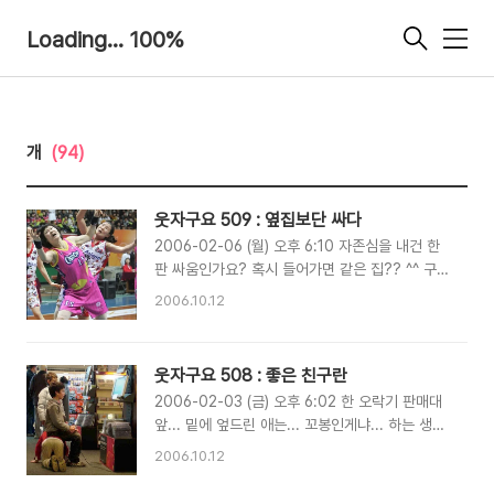
Loading... 100%
메
뉴
개
(94)
웃자구요 509 : 옆집보단 싸다
2006-02-06 (월) 오후 6:10 자존심을 내건 한
판 싸움인가요? 혹시 들어가면 같은 집?? ^^ 구하
라 그리하면 주실것이니... 안먹었다고 오리발 내
2006.10.12
밀기에는... 얼굴이...!! ^^
웃자구요 508 : 좋은 친구란
2006-02-03 (금) 오후 6:02 한 오락기 판매대
앞... 밑에 엎드린 애는... 꼬봉인게냐... 하는 생각
을 할 찰나... 곧 이은... 자리 체인지.... 이런게 우
2006.10.12
정인건가...하는 생각이 드는 사진... 보고싶다!~