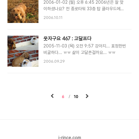
2006-01-02 (월) 오후 6:45 2006년은 잘 맞
이하셨나요? 전 종로타워 33층 탑 클라우드에서
여친과 함께 새해를 맞이 했답니다. 므훗~ 눈 높
2006.10.11
이, 바로 앞에서 터지는 불꽃놀이가 인상적이더군
요... 바로~ 동해로 차를 몰아... 새해의 멋진 일출
을...보려했으나.... 흐린 날씨 때문에... 살짝 삐죽
웃자구요 467 : 고달프다
거리는 모습만 보고 왔습니다. 국도의 차량 시속이
2005-11-03 (목) 오전 9:57 강아지... 표정한번
10km 미만으로 떨어져...올라올때 고생을 하긴 했
비굴하다... ㅠㅠ 삶이 고달픈걸까요... ㅠㅠ
지만 Happy한 연말이었지요 ^^ 2006년이 개의
해다보니... 올 1월은... 웃자구요를 개판으로 만들
2006.09.29
어 볼까 합니다~ 그동안 밀려있던 개 사진들 기대
해주세요~ ^^ Happy New Year~~!!!
6
10
i-rince.com