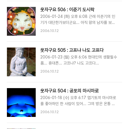
친구야~!! . . . . . . . . . . . . 첨 뵙겠습니다... ^^
우리도 말뚝박기를 함께하는... 친구랍니다!!~
웃자구요 506 : 이준기 도시락
2006-01-24 (화) 오후 6:08 근래 이준기의 인
기가 대단한가보더군요... 아직 왕의 남자를 보지
못해서... 말하긴 뭐하지만... 전 별로던데.... ㅎㅎ
2006.10.12
돌 날라올라... 공길...을 도시락으로 만든 이미지
네요... 이건 한때 인기있었던 플래쉬 애니 주인
공... 우비소년... 참 정성가득... 빠방한 볼부터...
웃자구요 505 : 고프냐 나도 고프다
잘근잘근 씹어줄테다.... ^^ 그러고보니.... 2006
2006-01-23 (월) 오후 6:06 현대인의 생활필수
년 들어.... 아직 책 한권을 읽지 않았네요... ㅠㅠ
품... 휴대폰... 고프냐? 나도 고프다...
2006.10.12
웃자구요 504 : 공포의 마시마로
2006-01-18 (수) 오후 6:17 엽기토끼 마시마로
를 좋아하던 한 사람이 있어... 그의 방은 온통 마
시마로 캐릭터 였다는데.... 탁상 시계또한 마시마
2006.10.12
로였지요... 지금봐도 독특한 캐릭터... 마시마로...
그날도 평소처럼 잠자리에 들고... 새벽... 누군가
의 전화소리에 깨어 고개를 돌리는 순간... 허