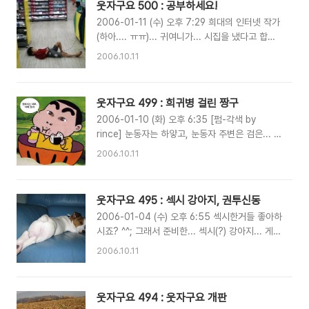
웃자구요 500 : 공부하세요!
걱...... 잘못하다간 심장 멎겠다.... 널린게 강아
2006-01-11 (수) 오후 7:29 희대의 인터넷 작가
지....군요 ^^
(하아.... ㅠㅠ)... 귀여니가... 시집을 냈다고 합니
다.... 시집에 실린 시를 아래 옮겨봤습니다.... 제
2006.10.11
목 : 명심해 명심해. 하루 만에 당신에게 반했다는
그 사람은 다음날 또 다른 사랑에 빠질 수 있다는
걸. 제목 : 가장 큰 거짓말 영원이란, 누구에게도
웃자구요 499 : 희귀병 걸린 짱구
허락될 수 없는 이 세상의 가장 큰 거짓말. 제목 :
2006-01-10 (화) 오후 6:35 [펌-각색 by
코스 신발 끈 더 꽉 묶어. 우리가 함께 할 코스는
rince] 눈동자는 하얗고, 눈동자 주변은 검은... 희
백미터 단거리가 아니라 마라톤이야 이 멍청아. 제
귀병에 걸린 아이가 있었으니... 바로 TV에서도
목 : 착한여자 나쁜여자 착한 여자와 이별 하면 그
2006.10.11
소개가 된... 짱구라는 아이죠... 눈동자가 하얀것
녀는 잘 지낼거야 금새 잊어버리지만 나쁜 여자와
뿐 아니라... 눈썹도... 양쪽에 2개씩 총 4개군요...
이별하면 그 년은 잘 지내려나 하며 두고 두고 생
(쌍커플인가... ㅠㅠ) 이 아이가... 한 의료진(?)의
각한다 아무리 시대가 시대라지만.... 조금만 길게
웃자구요 495 : 섹시 강아지, 권투신동
손을 거쳐 수술을 받았습니다.... 아.. 이제 눈동자
쓰면 소설이 되고, 짧게 쓰면 ..
2006-01-04 (수) 오후 6:55 섹시한거들 좋아하
의 색이 정상으로 돌아왔군요.... 그리고 최근.... 2
시죠? ^^; 그래서 준비한... 섹시(?) 강아지... 게슴
차 성형수술을 마쳐... 완벽 정상인의 모습을 갖췄
츠레 눈동자까지도... 지대 섹시!~ 오른손은 턱을
습니다. 눈썹도 정리했구요.... 저녁들은 드셨나
2006.10.11
가드하고, 왼손은 잽..잽... 권투신동... ^^
요? 혹시 야근이라도 하신다면... 맛있는 간식이라
도 준비하세요~ 바이~
웃자구요 494 : 웃자구요 개판